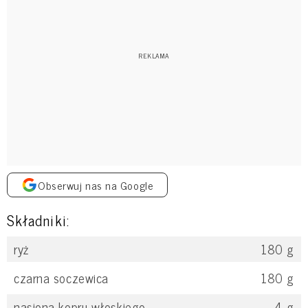
Obserwuj nas na Google
Składniki:
ryż
180
g
czarna soczewica
180
g
nasiona kopru włoskiego
4
g