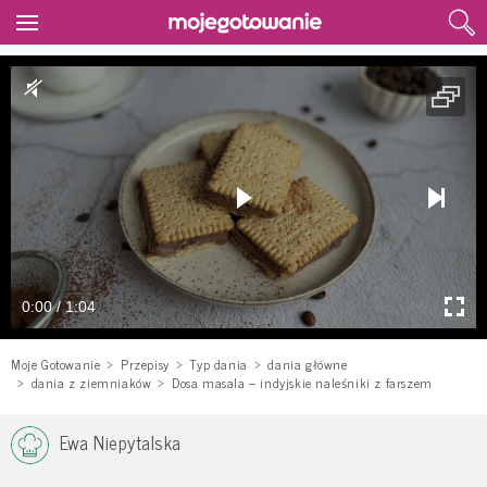
0:00 / 1:04
Moje Gotowanie
Przepisy
Typ dania
dania główne
dania z ziemniaków
Dosa masala – indyjskie naleśniki z farszem
Ewa Niepytalska