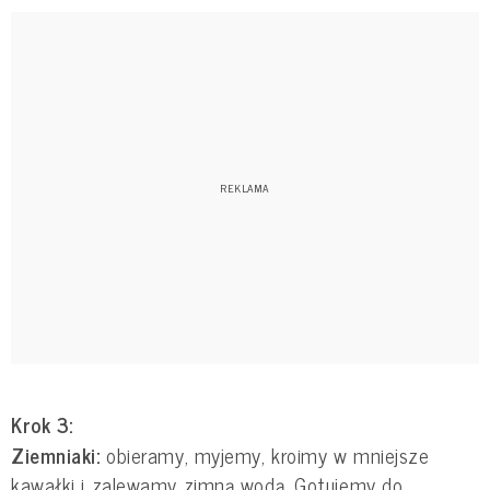
Krok 3:
Ziemniaki:
obieramy, myjemy, kroimy w mniejsze
kawałki i zalewamy zimną wodą. Gotujemy do