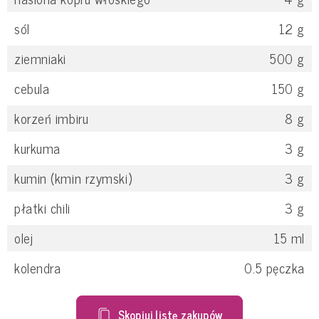
sól
12
g
ziemniaki
500
g
cebula
150
g
korzeń imbiru
8
g
kurkuma
3
g
kumin (kmin rzymski)
3
g
płatki chili
3
g
olej
15
ml
kolendra
0.5
pęczka
Skopiuj listę zakupów