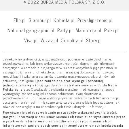
© 2022 BURDA MEDIA POLSKA SP. Z O.O.
Elle.pl
Glamour.pl
Kobieta.pl
Przyslijprzepis.pl
National-geographic.pl
Party.pl
Mamotoja.pl
Polki.pl
Viva.pl
Wizaz.pl
Cocolita.pl
Story.pl
Jakiekolwiek aktywności, w szczególności: pobieranie, zwielokrotnianie,
przechowywanie, lub inne wykorzystywanie treści, danych lub informacji
dostępnych w ramach niniejszego serwisu oraz wszystkich jego podstron, w
szczególności w celu ich eksploracji, zmierzającej do tworzenia, rozwoju,
modyfikacji i szkolenia systemów uczenia maszynowego, algorytmów lub
sztucznej inteligencji
jest zabronione oraz wymaga uprzedniej,
jednoznacznie wyrażonej zgody administratora serwisu – Burda Media
Polska sp. z o.o.
Obowiązek uzyskania wyraźnej i jednoznacznej zgody
wymagany jest bez względu sposób pobierania, zwielokrotniania,
przechowywania lub innego wykorzystywania treści, danych lub informacji
dostępnych w ramach niniejszego serwisu oraz wszystkich jego podstron, jak
również bez względu na charakter tych treści, danych i informacji.
Powyższe nie dotyczy wyłącznie przypadków wykorzystywania treści,
danych i informacji w celu umożliwienia i ułatwienia ich wyszukiwania przez
wyszukiwarki internetowe oraz umożliwienia pozycjonowania stron
internetowych zawierających serwisy internetowe w ramach indeksowania