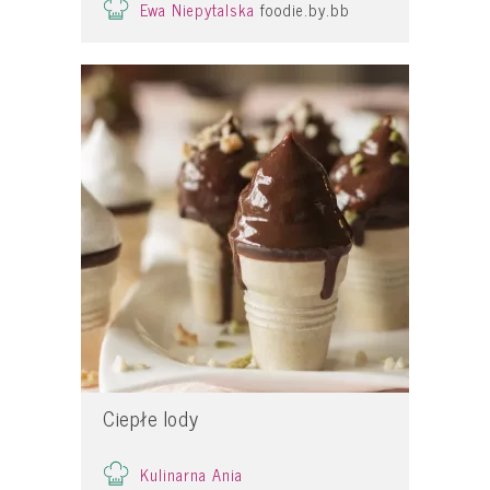
Ewa Niepytalska
foodie.by.bb
Ciepłe lody
Kulinarna Ania