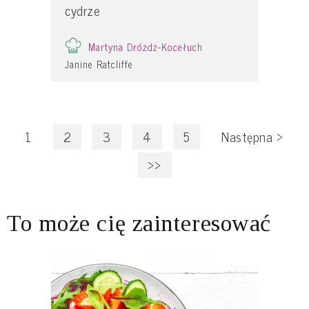
cydrze
Martyna Dróżdż-Kocełuch
Janine Ratcliffe
1
2
3
4
5
Następna
>
>>
To może cię zainteresować