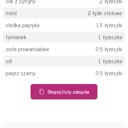
sok z cytryny
2
łyżeczki
miód
2
łyżki stołowe
słodka papryka
1.5
łyżeczki
tymianek
1
łyżeczka
zioła prowansalskie
0.5
łyżeczki
sól
1
łyżeczka
pieprz czarny
0.5
łyżeczki
Skopiuj listę zakupów