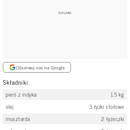
Obserwuj nas na Google
Składniki:
pierś z indyka
1.5
kg
olej
3
łyżki stołowe
musztarda
2
łyżeczki