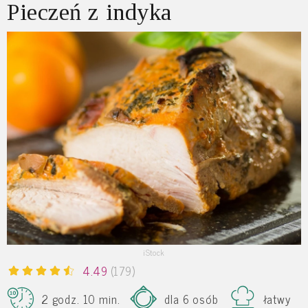
Pieczeń z indyka
iStock
4.49
(179)
2 godz. 10 min.
dla 6 osób
łatwy