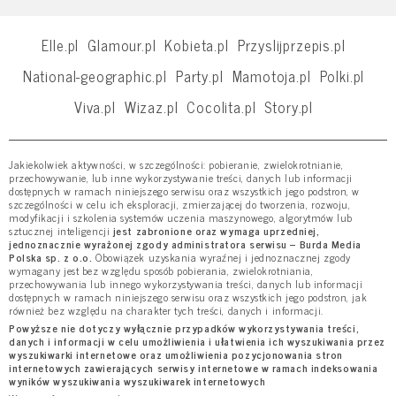
Elle.pl
Glamour.pl
Kobieta.pl
Przyslijprzepis.pl
National-geographic.pl
Party.pl
Mamotoja.pl
Polki.pl
Viva.pl
Wizaz.pl
Cocolita.pl
Story.pl
Jakiekolwiek aktywności, w szczególności: pobieranie, zwielokrotnianie,
przechowywanie, lub inne wykorzystywanie treści, danych lub informacji
dostępnych w ramach niniejszego serwisu oraz wszystkich jego podstron, w
szczególności w celu ich eksploracji, zmierzającej do tworzenia, rozwoju,
modyfikacji i szkolenia systemów uczenia maszynowego, algorytmów lub
sztucznej inteligencji
jest zabronione oraz wymaga uprzedniej,
jednoznacznie wyrażonej zgody administratora serwisu – Burda Media
Polska sp. z o.o.
Obowiązek uzyskania wyraźnej i jednoznacznej zgody
wymagany jest bez względu sposób pobierania, zwielokrotniania,
przechowywania lub innego wykorzystywania treści, danych lub informacji
dostępnych w ramach niniejszego serwisu oraz wszystkich jego podstron, jak
również bez względu na charakter tych treści, danych i informacji.
Powyższe nie dotyczy wyłącznie przypadków wykorzystywania treści,
danych i informacji w celu umożliwienia i ułatwienia ich wyszukiwania przez
wyszukiwarki internetowe oraz umożliwienia pozycjonowania stron
internetowych zawierających serwisy internetowe w ramach indeksowania
wyników wyszukiwania wyszukiwarek internetowych