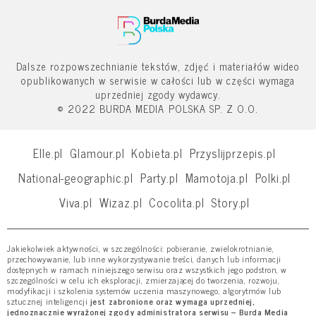
Dalsze rozpowszechnianie tekstów, zdjęć i materiałów wideo
opublikowanych w serwisie w całości lub w części wymaga
uprzedniej zgody wydawcy.
© 2022 BURDA MEDIA POLSKA SP. Z O.O.
Elle.pl
Glamour.pl
Kobieta.pl
Przyslijprzepis.pl
National-geographic.pl
Party.pl
Mamotoja.pl
Polki.pl
Viva.pl
Wizaz.pl
Cocolita.pl
Story.pl
Jakiekolwiek aktywności, w szczególności: pobieranie, zwielokrotnianie,
przechowywanie, lub inne wykorzystywanie treści, danych lub informacji
dostępnych w ramach niniejszego serwisu oraz wszystkich jego podstron, w
szczególności w celu ich eksploracji, zmierzającej do tworzenia, rozwoju,
modyfikacji i szkolenia systemów uczenia maszynowego, algorytmów lub
sztucznej inteligencji
jest zabronione oraz wymaga uprzedniej,
jednoznacznie wyrażonej zgody administratora serwisu – Burda Media