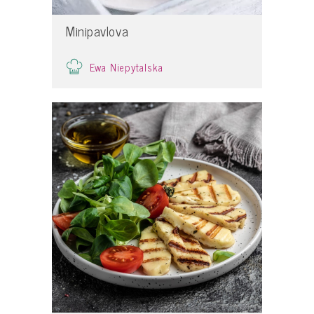
Minipavlova
Ewa Niepytalska