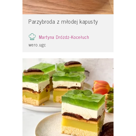
Parzybroda z młodej kapusty
Martyna Dróżdż-Kocełuch
wero.ugc