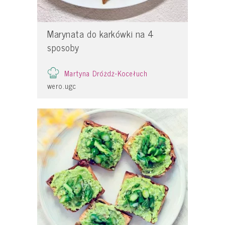
Marynata do karkówki na 4
sposoby
Martyna Dróżdż-Kocełuch
wero.ugc