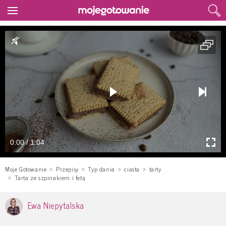
0:00 / 1:04
Moje Gotowanie
Przepisy
Typ dania
ciasta
tarty
Tarta ze szpinakiem i fetą
Ewa Niepytalska