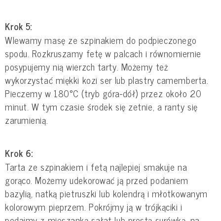
Krok 5:
Wlewamy masę ze szpinakiem do podpieczonego
spodu. Rozkruszamy fetę w palcach i równomiernie
posypujemy nią wierzch tarty. Możemy też
wykorzystać miękki kozi ser lub plastry camemberta.
Pieczemy w 180°C (tryb góra-dół) przez około 20
minut. W tym czasie środek się zetnie, a ranty się
zarumienią.
Krok 6:
Tarta ze szpinakiem i fetą najlepiej smakuje na
gorąco. Możemy udekorować ją przed podaniem
bazylią, natką pietruszki lub kolendrą i młotkowanym
kolorowym pieprzem. Pokrójmy ją w trójkąciki i
podajmy z mieszanką sałat lub prostą surówką, na