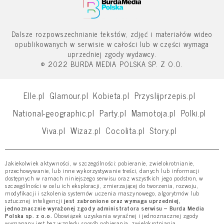
Dalsze rozpowszechnianie tekstów, zdjęć i materiałów wideo
opublikowanych w serwisie w całości lub w części wymaga
uprzedniej zgody wydawcy.
© 2022 BURDA MEDIA POLSKA SP. Z O.O.
Elle.pl
Glamour.pl
Kobieta.pl
Przyslijprzepis.pl
National-geographic.pl
Party.pl
Mamotoja.pl
Polki.pl
Viva.pl
Wizaz.pl
Cocolita.pl
Story.pl
Jakiekolwiek aktywności, w szczególności: pobieranie, zwielokrotnianie,
przechowywanie, lub inne wykorzystywanie treści, danych lub informacji
dostępnych w ramach niniejszego serwisu oraz wszystkich jego podstron, w
szczególności w celu ich eksploracji, zmierzającej do tworzenia, rozwoju,
modyfikacji i szkolenia systemów uczenia maszynowego, algorytmów lub
sztucznej inteligencji
jest zabronione oraz wymaga uprzedniej,
jednoznacznie wyrażonej zgody administratora serwisu – Burda Media
Polska sp. z o.o.
Obowiązek uzyskania wyraźnej i jednoznacznej zgody
wymagany jest bez względu sposób pobierania, zwielokrotniania,