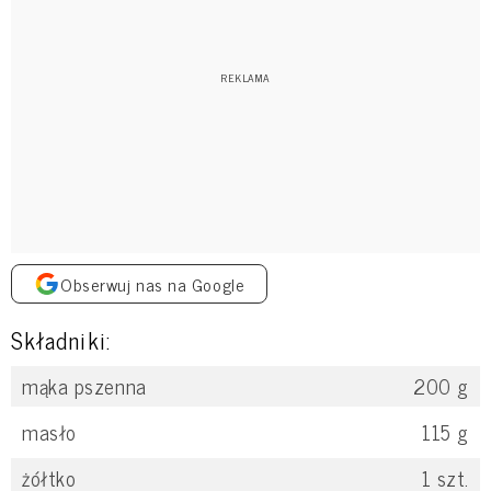
Obserwuj nas na Google
Składniki:
mąka pszenna
200
g
masło
115
g
żółtko
1
szt.