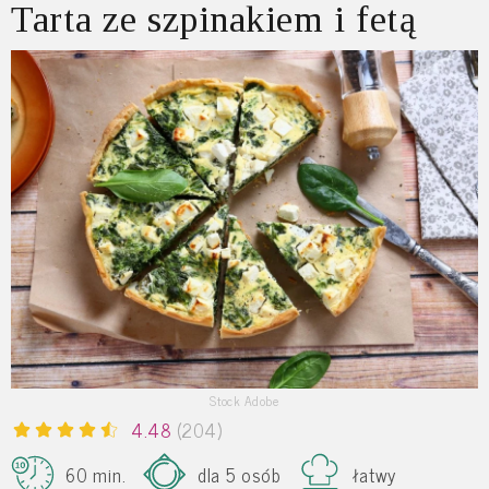
Tarta ze szpinakiem i fetą
Stock Adobe
4.48
(204)
60 min.
dla 5 osób
łatwy