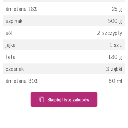
śmietana 18%
25
g
szpinak
500
g
sól
2
szczypty
jajka
1
szt.
feta
180
g
czosnek
3
ząbki
śmietana 30%
80
ml
Skopiuj listę zakupów