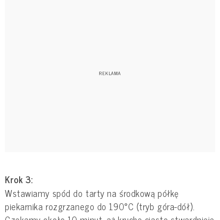
Krok 3:
Wstawiamy spód do tarty na środkową półkę
piekarnika rozgrzanego do 190°C (tryb góra-dół).
Czekamy około 10 minut, aż kruche ciasto stwardnieje