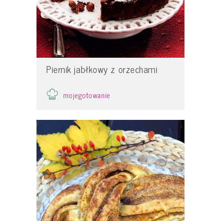
Piernik jabłkowy z orzechami
mojegotowanie