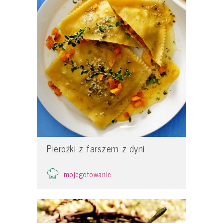
Pierożki z farszem z dyni
mojegotowanie