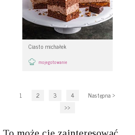
Ciasto michałek
mojegotowanie
1
2
3
4
Następna
>
>>
To może cię zainteresować