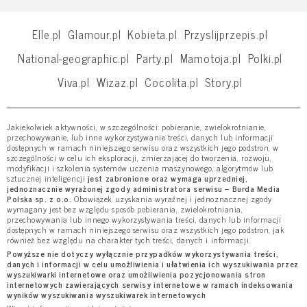
Elle.pl
Glamour.pl
Kobieta.pl
Przyslijprzepis.pl
National-geographic.pl
Party.pl
Mamotoja.pl
Polki.pl
Viva.pl
Wizaz.pl
Cocolita.pl
Story.pl
Jakiekolwiek aktywności, w szczególności: pobieranie, zwielokrotnianie,
przechowywanie, lub inne wykorzystywanie treści, danych lub informacji
dostępnych w ramach niniejszego serwisu oraz wszystkich jego podstron, w
szczególności w celu ich eksploracji, zmierzającej do tworzenia, rozwoju,
modyfikacji i szkolenia systemów uczenia maszynowego, algorytmów lub
sztucznej inteligencji
jest zabronione oraz wymaga uprzedniej,
jednoznacznie wyrażonej zgody administratora serwisu – Burda Media
Polska sp. z o.o.
Obowiązek uzyskania wyraźnej i jednoznacznej zgody
wymagany jest bez względu sposób pobierania, zwielokrotniania,
przechowywania lub innego wykorzystywania treści, danych lub informacji
dostępnych w ramach niniejszego serwisu oraz wszystkich jego podstron, jak
również bez względu na charakter tych treści, danych i informacji.
Powyższe nie dotyczy wyłącznie przypadków wykorzystywania treści,
danych i informacji w celu umożliwienia i ułatwienia ich wyszukiwania przez
wyszukiwarki internetowe oraz umożliwienia pozycjonowania stron
internetowych zawierających serwisy internetowe w ramach indeksowania
wyników wyszukiwania wyszukiwarek internetowych