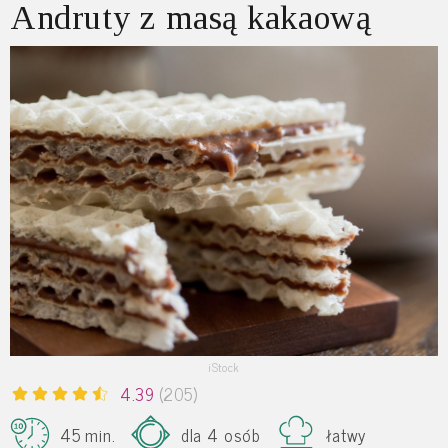
Andruty z masą kakaową
iStock
4.39
(205)
45 min.
dla 4 osób
łatwy