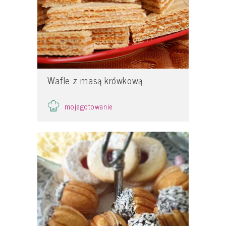
Wafle z masą krówkową
mojegotowanie