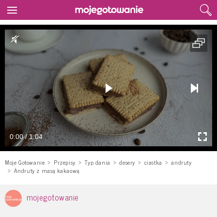
0:00 / 1:04
Moje Gotowanie
Przepisy
Typ dania
desery
ciastka
andruty
Andruty z masą kakaową
mojegotowanie