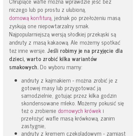
Chrupiące wafle można wprawdzie jeść bez
niczego lub po prostu z ulubioną,
domową konfiturą
, jednak po przełożeniu masą
zyskują one niepowtarzalny smak.
Najpopularniejszą wersją słodkiej przekąski są
andruty z masą kakaową. Ale możemy spotkać
też inne wersje.
Jeśli robimy je na przyjęcie dla
dzieci, warto zrobić kilka wariantów
smakowych.
Do wyboru mamy:
andruty z kajmakiem - można zrobić je z
gotowej masy lub przygotować ją
samodzielnie, gotując przez kilka godzin
skondensowane mleko. Możemy pokusić się
też o zrobienie
domowych krówek
i
przełożyć wafle masą krówkową, zanim
zastygnie,
andruty z kremem czekoladowym - zamiast