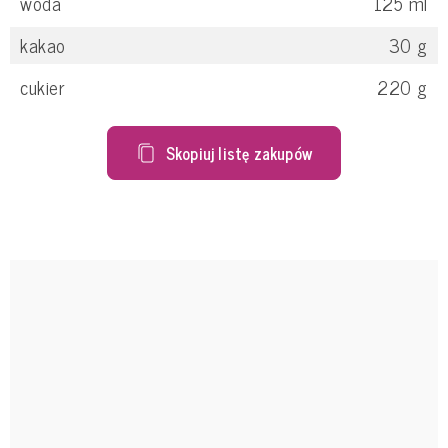
woda
125
ml
kakao
30
g
cukier
220
g
Skopiuj listę zakupów