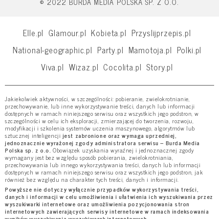
© 2022 BURDA MEDIA POLSKA SP. Z O.O.
Elle.pl
Glamour.pl
Kobieta.pl
Przyslijprzepis.pl
National-geographic.pl
Party.pl
Mamotoja.pl
Polki.pl
Viva.pl
Wizaz.pl
Cocolita.pl
Story.pl
Jakiekolwiek aktywności, w szczególności: pobieranie, zwielokrotnianie,
przechowywanie, lub inne wykorzystywanie treści, danych lub informacji
dostępnych w ramach niniejszego serwisu oraz wszystkich jego podstron, w
szczególności w celu ich eksploracji, zmierzającej do tworzenia, rozwoju,
modyfikacji i szkolenia systemów uczenia maszynowego, algorytmów lub
sztucznej inteligencji
jest zabronione oraz wymaga uprzedniej,
jednoznacznie wyrażonej zgody administratora serwisu – Burda Media
Polska sp. z o.o.
Obowiązek uzyskania wyraźnej i jednoznacznej zgody
wymagany jest bez względu sposób pobierania, zwielokrotniania,
przechowywania lub innego wykorzystywania treści, danych lub informacji
dostępnych w ramach niniejszego serwisu oraz wszystkich jego podstron, jak
również bez względu na charakter tych treści, danych i informacji.
Powyższe nie dotyczy wyłącznie przypadków wykorzystywania treści,
danych i informacji w celu umożliwienia i ułatwienia ich wyszukiwania przez
wyszukiwarki internetowe oraz umożliwienia pozycjonowania stron
internetowych zawierających serwisy internetowe w ramach indeksowania
wyników wyszukiwania wyszukiwarek internetowych