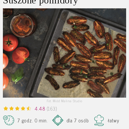
Suszone pomidory
Fot. Miód Malina Studio
4.48
(163)
7 godz. 0 min.
dla 7 osób
łatwy