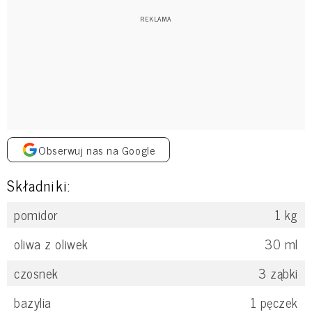
Obserwuj nas na Google
Składniki:
pomidor
1
kg
oliwa z oliwek
30
ml
czosnek
3
ząbki
bazylia
1
pęczek