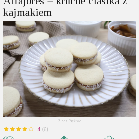
Alfajores – kruche ciastka z
kajmakiem
Zjedz Pięknie
4
(6)