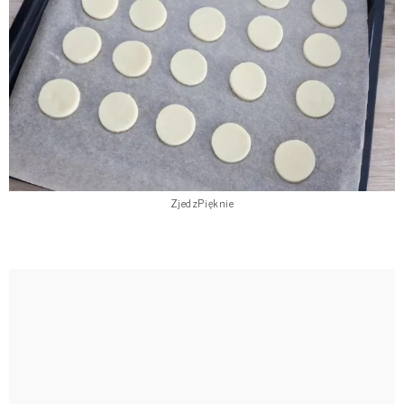
ZjedzPięknie