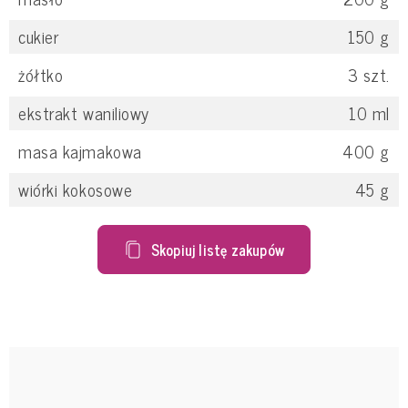
cukier
150
g
żółtko
3
szt.
ekstrakt waniliowy
10
ml
masa kajmakowa
400
g
wiórki kokosowe
45
g
Skopiuj listę zakupów