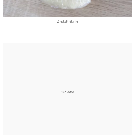
ZjedzPięknie