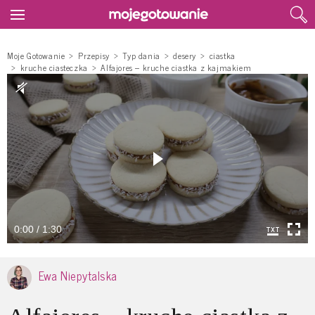
Moje Gotowanie
Przepisy
Typ dania
desery
ciastka
kruche ciasteczka
Alfajores – kruche ciastka z kajmakiem
0:00 / 1:30
Ewa Niepytalska