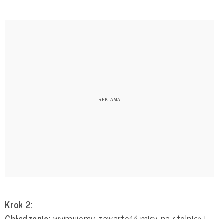
Krok 2:
Chłodzenie:
wyjmujemy zawartość misy na stolnicę i