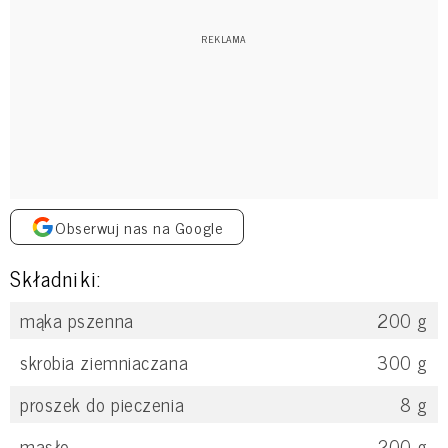
Obserwuj nas na Google
Składniki:
mąka pszenna
200
g
skrobia ziemniaczana
300
g
proszek do pieczenia
8
g
masło
200
g