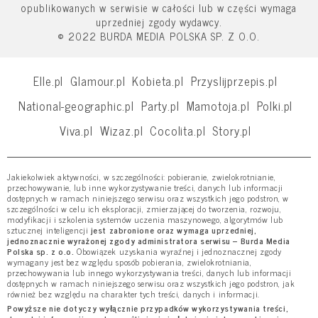
opublikowanych w serwisie w całości lub w części wymaga
uprzedniej zgody wydawcy.
© 2022 BURDA MEDIA POLSKA SP. Z O.O.
Elle.pl
Glamour.pl
Kobieta.pl
Przyslijprzepis.pl
National-geographic.pl
Party.pl
Mamotoja.pl
Polki.pl
Viva.pl
Wizaz.pl
Cocolita.pl
Story.pl
Jakiekolwiek aktywności, w szczególności: pobieranie, zwielokrotnianie,
przechowywanie, lub inne wykorzystywanie treści, danych lub informacji
dostępnych w ramach niniejszego serwisu oraz wszystkich jego podstron, w
szczególności w celu ich eksploracji, zmierzającej do tworzenia, rozwoju,
modyfikacji i szkolenia systemów uczenia maszynowego, algorytmów lub
sztucznej inteligencji
jest zabronione oraz wymaga uprzedniej,
jednoznacznie wyrażonej zgody administratora serwisu – Burda Media
Polska sp. z o.o.
Obowiązek uzyskania wyraźnej i jednoznacznej zgody
wymagany jest bez względu sposób pobierania, zwielokrotniania,
przechowywania lub innego wykorzystywania treści, danych lub informacji
dostępnych w ramach niniejszego serwisu oraz wszystkich jego podstron, jak
również bez względu na charakter tych treści, danych i informacji.
Powyższe nie dotyczy wyłącznie przypadków wykorzystywania treści,