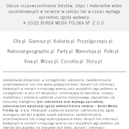
Dalsze rozpowszechnianie tekstów, zdjęć i materiałów wideo
opublikowanych w serwisie w całości lub w części wymaga
uprzedniej zgody wydawcy.
© 2022 BURDA MEDIA POLSKA SP. Z O.O.
Elle.pl
Glamour.pl
Kobieta.pl
Przyslijprzepis.pl
National-geographic.pl
Party.pl
Mamotoja.pl
Polki.pl
Viva.pl
Wizaz.pl
Cocolita.pl
Story.pl
Jakiekolwiek aktywności, w szczególności: pobieranie, zwielokrotnianie,
przechowywanie, lub inne wykorzystywanie treści, danych lub informacji
dostępnych w ramach niniejszego serwisu oraz wszystkich jego podstron, w
szczególności w celu ich eksploracji, zmierzającej do tworzenia, rozwoju,
modyfikacji i szkolenia systemów uczenia maszynowego, algorytmów lub
sztucznej inteligencji
jest zabronione oraz wymaga uprzedniej,
jednoznacznie wyrażonej zgody administratora serwisu – Burda Media
Polska sp. z o.o.
Obowiązek uzyskania wyraźnej i jednoznacznej zgody
wymagany jest bez względu sposób pobierania, zwielokrotniania,
przechowywania lub innego wykorzystywania treści, danych lub informacji
dostępnych w ramach niniejszego serwisu oraz wszystkich jego podstron, jak
również bez względu na charakter tych treści, danych i informacji.