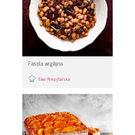
Fasola wigilijna
Ewa Niepytalska