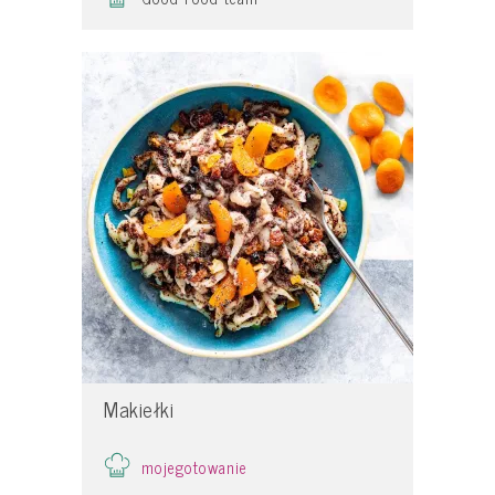
Makiełki
mojegotowanie