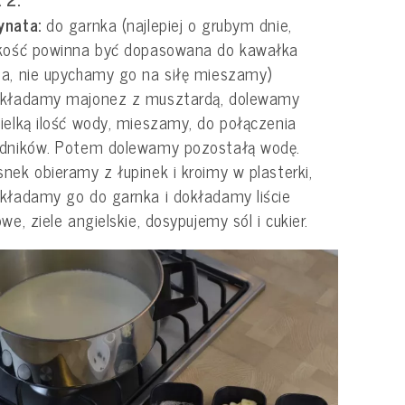
ynata:
do garnka (najlepiej o grubym dnie,
lkość powinna być dopasowana do kawałka
a, nie upychamy go na siłę mieszamy)
ekładamy majonez z musztardą, dolewamy
ielką ilość wody, mieszamy, do połączenia
adników. Potem dolewamy pozostałą wodę.
nek obieramy z łupinek i kroimy w plasterki,
kładamy go do garnka i dokładamy liście
owe, ziele angielskie, dosypujemy sól i cukier.