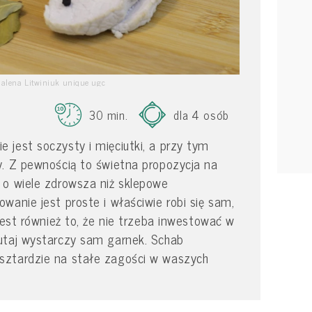
alena Litwiniuk unique ugc
30 min.
dla 4 osób
jest soczysty i mięciutki, a przy tym
y. Z pewnością to świetna propozycja na
 o wiele zdrowsza niż sklepowe
wanie jest proste i właściwie robi się sam,
jest również to, że nie trzeba inwestować w
utaj wystarczy sam garnek. Schab
sztardzie na stałe zagości w waszych