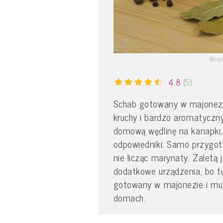
Magd
4.8
(5)
Schab gotowany w majonezie 
kruchy i bardzo aromatyczn
domową wędlinę na kanapki,
odpowiedniki. Samo przygoto
nie licząc marynaty. Zaletą 
dodatkowe urządzenia, bo t
gotowany w majonezie i mu
domach.