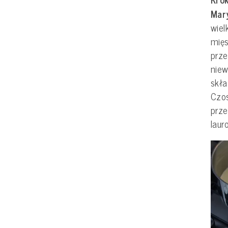
Mar
wie
mięs
prz
niew
skł
Czos
prze
laur