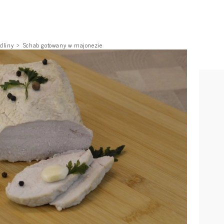
dliny
Schab gotowany w majonezie