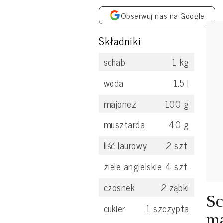
Obserwuj nas na Google
Składniki:
schab
1
kg
woda
1.5
l
majonez
100
g
musztarda
40
g
liść laurowy
2
szt.
ziele angielskie
4
szt.
czosnek
2
ząbki
Sc
cukier
1
szczypta
ma