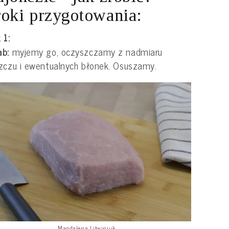
oki przygotowania:
 1:
ab:
myjemy go, oczyszczamy z nadmiaru
zczu i ewentualnych błonek. Osuszamy.
Magdalena Litwiniuk