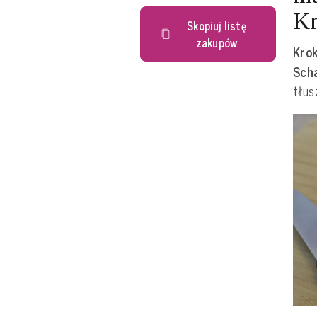
Kr
Skopiuj listę
zakupów
Krok
Sch
tłus