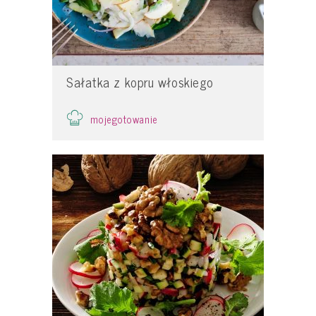
Sałatka z kopru włoskiego
mojegotowanie