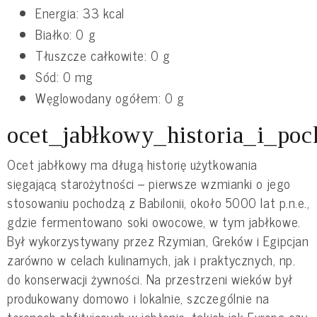
Energia: 33 kcal
Białko: 0 g
Tłuszcze całkowite: 0 g
Sód: 0 mg
Węglowodany ogółem: 0 g
ocet_jabłkowy_historia_i_poc
Ocet jabłkowy ma długą historię użytkowania
sięgającą starożytności – pierwsze wzmianki o jego
stosowaniu pochodzą z Babilonii, około 5000 lat p.n.e.,
gdzie fermentowano soki owocowe, w tym jabłkowe.
Był wykorzystywany przez Rzymian, Greków i Egipcjan
zarówno w celach kulinarnych, jak i praktycznych, np.
do konserwacji żywności. Na przestrzeni wieków był
produkowany domowo i lokalnie, szczególnie na
terenach obfitujących w jabłonie, takich jak Europa czy