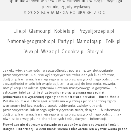
opublikowanych w serwisie w całości lub w części wymaga
uprzedniej zgody wydawcy.
© 2022 BURDA MEDIA POLSKA SP. Z O.O.
Elle.pl
Glamour.pl
Kobieta.pl
Przyslijprzepis.pl
National-geographic.pl
Party.pl
Mamotoja.pl
Polki.pl
Viva.pl
Wizaz.pl
Cocolita.pl
Story.pl
Jakiekolwiek aktywności, w szczególności: pobieranie, zwielokrotnianie,
przechowywanie, lub inne wykorzystywanie treści, danych lub informacji
dostępnych w ramach niniejszego serwisu oraz wszystkich jego podstron, w
szczególności w celu ich eksploracji, zmierzającej do tworzenia, rozwoju,
modyfikacji i szkolenia systemów uczenia maszynowego, algorytmów lub
sztucznej inteligencji
jest zabronione oraz wymaga uprzedniej,
jednoznacznie wyrażonej zgody administratora serwisu – Burda Media
Polska sp. z o.o.
Obowiązek uzyskania wyraźnej i jednoznacznej zgody
wymagany jest bez względu sposób pobierania, zwielokrotniania,
przechowywania lub innego wykorzystywania treści, danych lub informacji
dostępnych w ramach niniejszego serwisu oraz wszystkich jego podstron, jak
również bez względu na charakter tych treści, danych i informacji.
Powyższe nie dotyczy wyłącznie przypadków wykorzystywania treści,
danych i informacji w celu umożliwienia i ułatwienia ich wyszukiwania przez