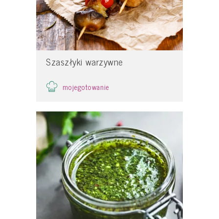
Szaszłyki warzywne
mojegotowanie