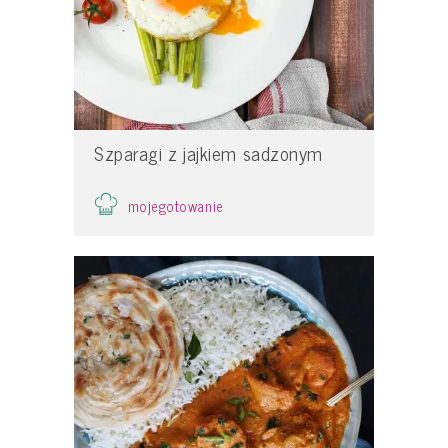
Szparagi z jajkiem sadzonym
mojegotowanie