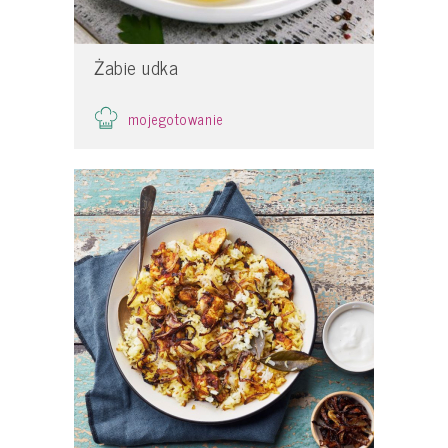
Żabie udka
mojegotowanie