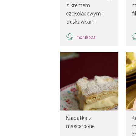
z kremem
m
czekoladowym i
f
truskawkami
monikoza
Karpatka z
K
mascarpone
m
p