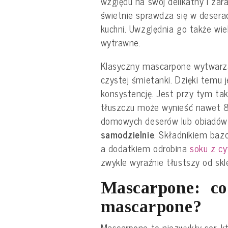
względu na swój delikatny i zar
świetnie sprawdza się w deserac
kuchni. Uwzględnia go także wie
wytrawne.
Klasyczny mascarpone wytwarza 
czystej śmietanki. Dzięki temu
konsystencję. Jest przy tym ta
tłuszczu może wynieść nawet 
domowych deserów lub obiadó
samodzielnie
. Składnikiem ba
a dodatkiem odrobina
soku z cy
zwykle wyraźnie tłustszy od sk
Mascarpone: co
mascarpone?
Mascarpone to niezwykły ser, k