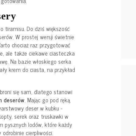
 gotowania.
sery
 tiramisu. Do dziś większość
erów. W prostej wersji świetnie
Warto chociaż raz przygotować
e, ale także ciekawe ciasteczka
wę. Na bazie włoskiego serka
ły krem do ciasta, na przykład
roni się sam, dlatego stanowi
ch deserów
. Mając go pod ręką,
arstwowy deser w kubku -
opty, serek oraz truskawki w
m pysznych lodów, które każdy
drobinie cierpliwości.