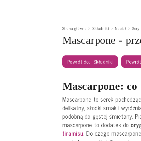
Strona główna
Składniki
Nabiał
Sery
Mascarpone - prz
Składniki
Mascarpone: co t
Mascarpone to serek pochodzący
delikatny, słodki smak i wyróżni
podobną do gęstej śmietany. P
mascarpone to dodatek do
ory
tiramisu
. Do czego mascarpone 