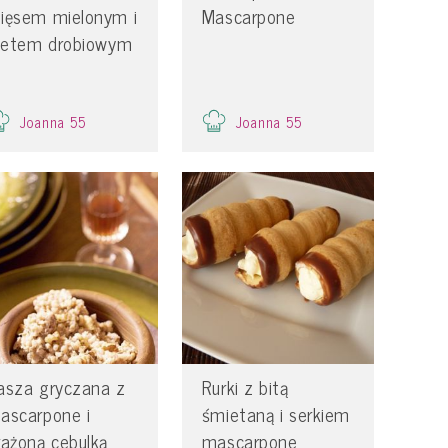
ięsem mielonym i
Mascarpone
iletem drobiowym
Joanna 55
Joanna 55
asza gryczana z
Rurki z bitą
ascarpone i
śmietaną i serkiem
rażoną cebulką
mascarpone