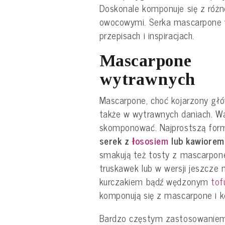
Doskonale komponuje się z róż
owocowymi. Serka mascarpone 
przepisach i inspiracjach.
Mascarpone
wytrawnych
Mascarpone, choć kojarzony głó
także w wytrawnych daniach. W
skomponować. Najprostszą form
serek z
łososiem
lub kawiorem
smakują też tosty z mascarpon
truskawek lub w wersji jeszcze mn
kurczakiem bądź wędzonym
tof
komponują się z mascarpone i k
Bardzo częstym zastosowaniem 