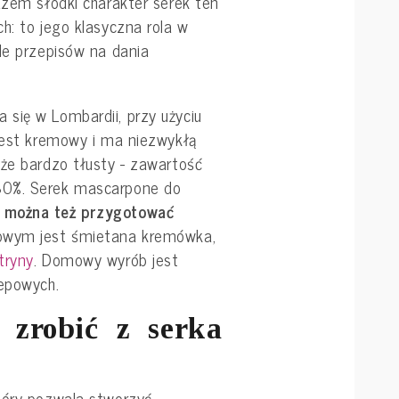
azem słodki charakter serek ten
h: to jego klasyczna rola w
le przepisów na dania
się w Lombardii, przy użyciu
 jest kremowy i ma niezwykłą
kże bardzo tłusty - zawartość
80%. Serek mascarpone do
w
można też przygotować
zowym jest śmietana kremówka,
tryny
. Domowy wyrób jest
lepowych.
 zrobić z serka
tóry pozwala stworzyć