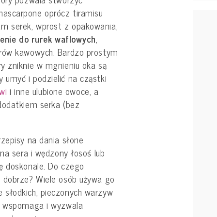
ascarpone oprócz tiramisu
m serek, wprost z opakowania,
enie do rurek waflowych
,
erów kawowych. Bardzo prostym
y zniknie w mgnieniu oka są
umyć i podzielić na cząstki
iwi
i inne ulubione owoce, a
dodatkiem serka (bez
rzepisy na dania słone
ina sera i wędzony łosoś lub
ę doskonale. Do czego
e dobrze? Wiele osób używa go
 słodkich, pieczonych warzyw
ry wspomaga i wyzwala