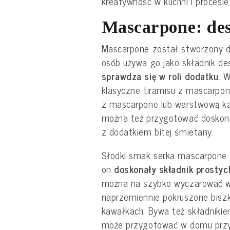
kreatywność w kuchni i procesie
Mascarpone: de
Mascarpone został stworzony do
osób używa go jako składnik des
sprawdza się w roli dodatku
. 
klasyczne tiramisu z mascarpon
z mascarpone lub warstwową ka
można też przygotować doskona
z dodatkiem bitej śmietany.
Słodki smak serka mascarpone b
on
doskonały składnik prosty
można na szybko wyczarować w
naprzemiennie pokruszone biszk
kawałkach. Bywa też składnikie
może przygotować w domu przy o