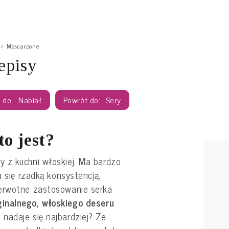
Mascarpone
episy
Nabiał
Sery
o jest?
 z kuchni włoskiej. Ma bardzo
a się rzadką konsystencją,
ierwotne zastosowanie serka
ginalnego, włoskiego deseru
nadaje się najbardziej? Ze