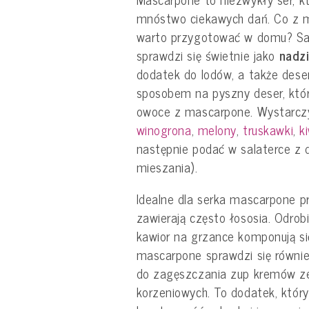
mnóstwo ciekawych dań. Co z m
warto przygotować w domu? Sa
sprawdzi się świetnie jako
nadzi
dodatek do lodów, a także des
sposobem na pyszny deser, któr
owoce z mascarpone. Wystarczy 
winogrona
,
melony
,
truskawki
,
k
następnie podać w salaterce z 
mieszania).
Idealne dla serka mascarpone p
zawierają często łososia. Odrob
kawior na grzance komponują si
mascarpone sprawdzi się równi
do zagęszczania zup kremów ze
korzeniowych. To dodatek, któ