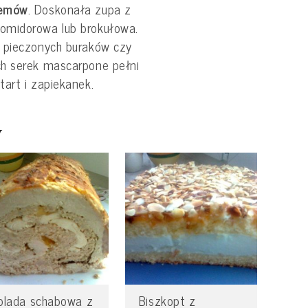
remów
. Doskonała zupa z
omidorowa lub brokułowa.
 pieczonych buraków czy
ch serek mascarpone pełni
art i zapiekanek.
y
olada schabowa z
Biszkopt z