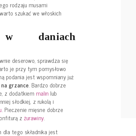
nego rodzaju musami
warto szukać we włoskich
 w daniach
wnie deserowo, sprawdza się
arto je przy tym pomysłowo
ą podania jest wspomniany już
 na grzance
. Bardzo dobrze
e, z dodatkiem
malin
lub
iej słodkiej, z rukolą i
u
. Pieczenie mięsne dobrze
onfiturą z
żurawiny
.
dla tego składnika jest