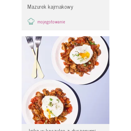
Mazurek kajmakowy
mojegotowanie
Jajka w koszulce z duszonymi