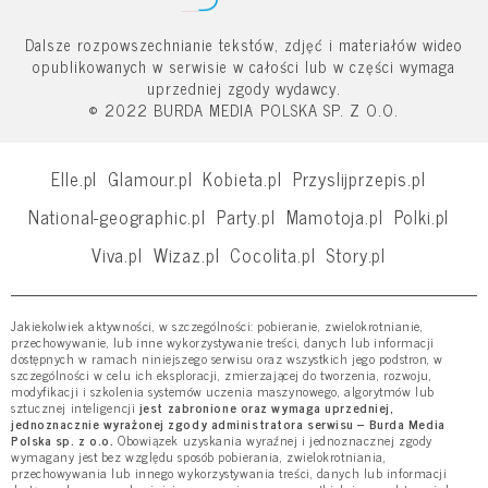
Dalsze rozpowszechnianie tekstów, zdjęć i materiałów wideo
opublikowanych w serwisie w całości lub w części wymaga
uprzedniej zgody wydawcy.
© 2022 BURDA MEDIA POLSKA SP. Z O.O.
Elle.pl
Glamour.pl
Kobieta.pl
Przyslijprzepis.pl
National-geographic.pl
Party.pl
Mamotoja.pl
Polki.pl
Viva.pl
Wizaz.pl
Cocolita.pl
Story.pl
Jakiekolwiek aktywności, w szczególności: pobieranie, zwielokrotnianie,
przechowywanie, lub inne wykorzystywanie treści, danych lub informacji
dostępnych w ramach niniejszego serwisu oraz wszystkich jego podstron, w
szczególności w celu ich eksploracji, zmierzającej do tworzenia, rozwoju,
modyfikacji i szkolenia systemów uczenia maszynowego, algorytmów lub
sztucznej inteligencji
jest zabronione oraz wymaga uprzedniej,
jednoznacznie wyrażonej zgody administratora serwisu – Burda Media
Polska sp. z o.o.
Obowiązek uzyskania wyraźnej i jednoznacznej zgody
wymagany jest bez względu sposób pobierania, zwielokrotniania,
przechowywania lub innego wykorzystywania treści, danych lub informacji