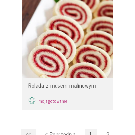
Rolada z musem malinowym
mojegotowanie
<<
<
Poprzednia
1
2