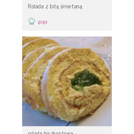
Rolada z bitą śmietaną
goga
rolada biszkoptowa