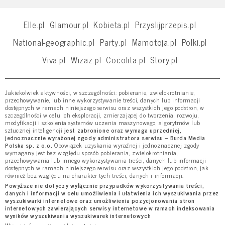
Elle.pl
Glamour.pl
Kobieta.pl
Przyslijprzepis.pl
National-geographic.pl
Party.pl
Mamotoja.pl
Polki.pl
Viva.pl
Wizaz.pl
Cocolita.pl
Story.pl
Jakiekolwiek aktywności, w szczególności: pobieranie, zwielokrotnianie,
przechowywanie, lub inne wykorzystywanie treści, danych lub informacji
dostępnych w ramach niniejszego serwisu oraz wszystkich jego podstron, w
szczególności w celu ich eksploracji, zmierzającej do tworzenia, rozwoju,
modyfikacji i szkolenia systemów uczenia maszynowego, algorytmów lub
sztucznej inteligencji
jest zabronione oraz wymaga uprzedniej,
jednoznacznie wyrażonej zgody administratora serwisu – Burda Media
Polska sp. z o.o.
Obowiązek uzyskania wyraźnej i jednoznacznej zgody
wymagany jest bez względu sposób pobierania, zwielokrotniania,
przechowywania lub innego wykorzystywania treści, danych lub informacji
dostępnych w ramach niniejszego serwisu oraz wszystkich jego podstron, jak
również bez względu na charakter tych treści, danych i informacji.
Powyższe nie dotyczy wyłącznie przypadków wykorzystywania treści,
danych i informacji w celu umożliwienia i ułatwienia ich wyszukiwania przez
wyszukiwarki internetowe oraz umożliwienia pozycjonowania stron
internetowych zawierających serwisy internetowe w ramach indeksowania
wyników wyszukiwania wyszukiwarek internetowych