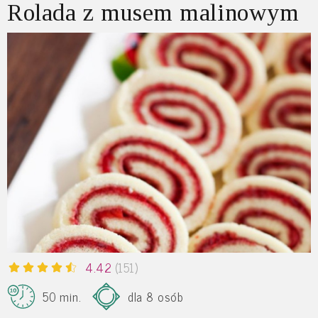
Rolada z musem malinowym
4.42
(151)
50 min.
dla 8 osób