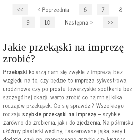
<<
<
Poprzednia
6
7
8
9
10
Następna
>
>>
Jakie przekąski na imprezę
zrobić?
Przekąski
kojarzą nam się zwykle z imprezą. Bez
względu na to, czy będzie to impreza sylwestrowa,
urodzinowa czy po prostu towarzyskie spotkanie bez
szczególnej okazji, warto zrobić co najmniej kilka
rodzajów przekąsek. Co się sprawdzi? Wszelkiego
rodzaju
szybkie przekąski na imprezę
– szybkie
zarówno do zrobienia, jak i do zjedzenia. Na półmisku
ułóżmy plasterki wędliny, faszerowane jajka, sery i
dodatki, czyli np. marynowane grzybki czy kiszone