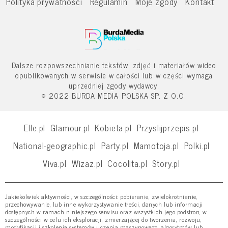
Polityka prywatności
Regulamin
Moje zgody
Kontakt
Dalsze rozpowszechnianie tekstów, zdjęć i materiałów wideo
opublikowanych w serwisie w całości lub w części wymaga
uprzedniej zgody wydawcy.
© 2022 BURDA MEDIA POLSKA SP. Z O.O.
Elle.pl
Glamour.pl
Kobieta.pl
Przyslijprzepis.pl
National-geographic.pl
Party.pl
Mamotoja.pl
Polki.pl
Viva.pl
Wizaz.pl
Cocolita.pl
Story.pl
Jakiekolwiek aktywności, w szczególności: pobieranie, zwielokrotnianie,
przechowywanie, lub inne wykorzystywanie treści, danych lub informacji
dostępnych w ramach niniejszego serwisu oraz wszystkich jego podstron, w
szczególności w celu ich eksploracji, zmierzającej do tworzenia, rozwoju,
modyfikacji i szkolenia systemów uczenia maszynowego, algorytmów lub