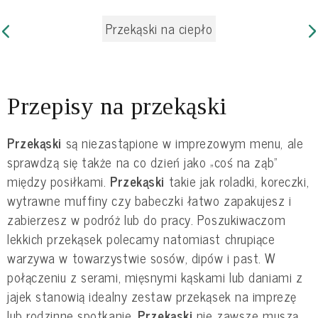
Przekąski na ciepło
Przepisy na przekąski
Przekąski
są niezastąpione w imprezowym menu, ale
sprawdzą się także na co dzień jako „coś na ząb”
między posiłkami.
Przekąski
takie jak roladki, koreczki,
wytrawne muffiny czy babeczki łatwo zapakujesz i
zabierzesz w podróż lub do pracy. Poszukiwaczom
lekkich przekąsek polecamy natomiast chrupiące
warzywa w towarzystwie sosów, dipów i past. W
połączeniu z serami, mięsnymi kąskami lub daniami z
jajek stanowią idealny zestaw przekąsek na imprezę
lub rodzinne spotkanie.
Przekąski
nie zawsze muszą