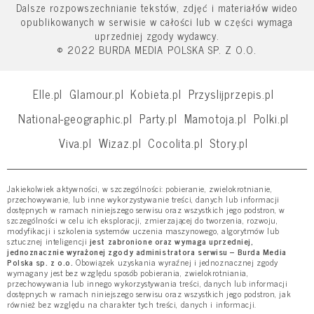
Dalsze rozpowszechnianie tekstów, zdjęć i materiałów wideo
opublikowanych w serwisie w całości lub w części wymaga
uprzedniej zgody wydawcy.
© 2022 BURDA MEDIA POLSKA SP. Z O.O.
Elle.pl
Glamour.pl
Kobieta.pl
Przyslijprzepis.pl
National-geographic.pl
Party.pl
Mamotoja.pl
Polki.pl
Viva.pl
Wizaz.pl
Cocolita.pl
Story.pl
Jakiekolwiek aktywności, w szczególności: pobieranie, zwielokrotnianie,
przechowywanie, lub inne wykorzystywanie treści, danych lub informacji
dostępnych w ramach niniejszego serwisu oraz wszystkich jego podstron, w
szczególności w celu ich eksploracji, zmierzającej do tworzenia, rozwoju,
modyfikacji i szkolenia systemów uczenia maszynowego, algorytmów lub
sztucznej inteligencji
jest zabronione oraz wymaga uprzedniej,
jednoznacznie wyrażonej zgody administratora serwisu – Burda Media
Polska sp. z o.o.
Obowiązek uzyskania wyraźnej i jednoznacznej zgody
wymagany jest bez względu sposób pobierania, zwielokrotniania,
przechowywania lub innego wykorzystywania treści, danych lub informacji
dostępnych w ramach niniejszego serwisu oraz wszystkich jego podstron, jak
również bez względu na charakter tych treści, danych i informacji.