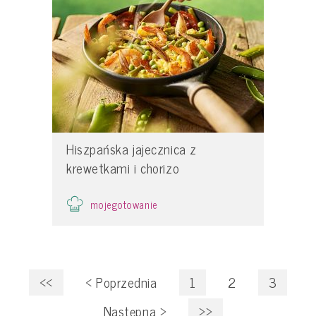
Hiszpańska jajecznica z
krewetkami i chorizo
mojegotowanie
<<
<
Poprzednia
1
2
3
Następna
>
>>