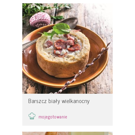
Barszcz biały wielkanocny
mojegotowanie