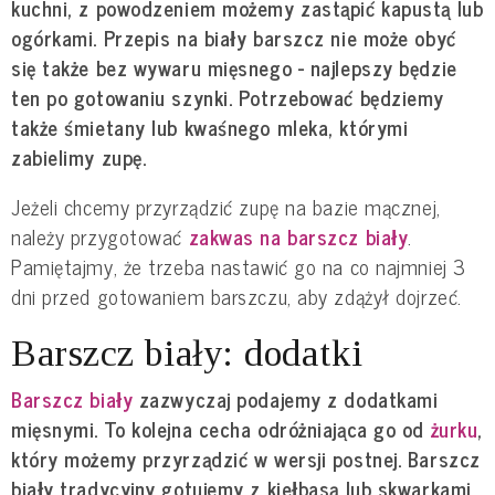
kuchni, z powodzeniem możemy zastąpić kapustą lub
ogórkami. Przepis na biały barszcz nie może obyć
się także bez wywaru mięsnego - najlepszy będzie
ten po gotowaniu szynki. Potrzebować będziemy
także śmietany lub kwaśnego mleka, którymi
zabielimy zupę.
Jeżeli chcemy przyrządzić zupę na bazie mącznej,
należy przygotować
zakwas na barszcz biały
.
Pamiętajmy, że trzeba nastawić go na co najmniej 3
dni przed gotowaniem barszczu, aby zdążył dojrzeć.
Barszcz biały: dodatki
Barszcz biały
zazwyczaj podajemy z dodatkami
mięsnymi. To kolejna cecha odróżniająca go od
żurku
,
który możemy przyrządzić w wersji postnej. Barszcz
biały tradycyjny gotujemy z kiełbasą lub skwarkami.