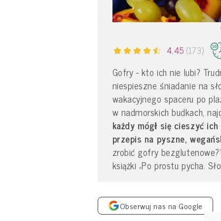
4.45
(173)
Gofry - kto ich nie lubi? Tru
niespieszne śniadanie na s
wakacyjnego spaceru po pla
w nadmorskich budkach, najc
każdy mógł się cieszyć i
przepis na pyszne, wegańs
zrobić gofry bezglutenowe
książki „Po prostu pycha. Sło
Obserwuj nas na Google