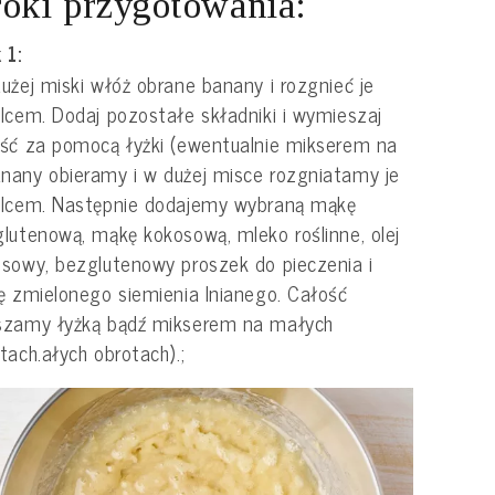
oki przygotowania:
 1:
użej miski włóż obrane banany i rozgnieć je
lcem. Dodaj pozostałe składniki i wymieszaj
ść za pomocą łyżki (ewentualnie mikserem na
any obieramy i w dużej misce rozgniatamy je
elcem. Następnie dodajemy wybraną mąkę
lutenową, mąkę kokosową, mleko roślinne, olej
sowy, bezglutenowy proszek do pieczenia i
ę zmielonego siemienia lnianego. Całość
szamy łyżką bądź mikserem na małych
tach.ałych obrotach).;