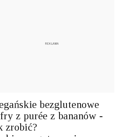
gańskie bezglutenowe
fry z purée z bananów -
k zrobić?