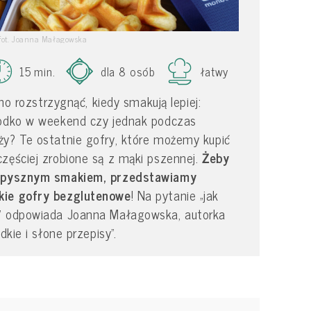
fot. Joanna Małagowska
15 min.
dla 8 osób
łatwy
dno rozstrzygnąć, kiedy smakują lepiej:
łodko w weekend czy jednak podczas
ży? Te ostatnie gofry, które możemy kupić
zęściej zrobione są z mąki pszennej.
Żeby
ch pysznym smakiem, przedstawiamy
kie gofry bezglutenowe
! Na pytanie „jak
?” odpowiada Joanna Małagowska, autorka
dkie i słone przepisy”.