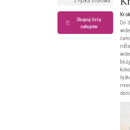
1
łyżka stołowa
Kr
Krok
Skopiuj listę
Do d
zakupów
wide
cało
mBan
wid
bezg
koko
łyżk
mie
obro