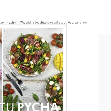
sery
gofry
Wegańskie bezglutenowe gofry z purée z bananów