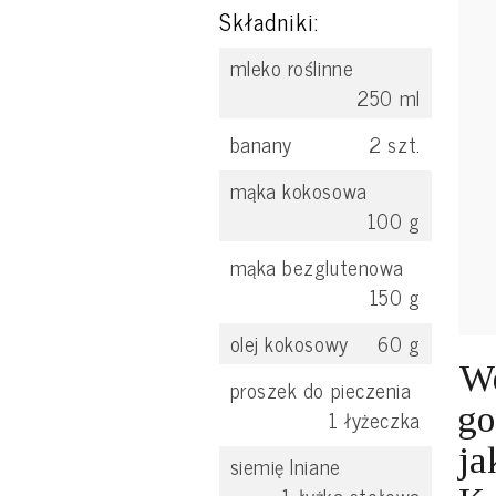
Składniki:
mleko roślinne
250
ml
banany
2
szt.
mąka kokosowa
100
g
mąka bezglutenowa
150
g
olej kokosowy
60
g
We
proszek do pieczenia
go
1
łyżeczka
ja
siemię lniane