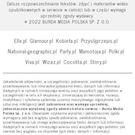
Dalsze rozpowszechnianie tekstów, zdjęć i materiałów wideo
opublikowanych w serwisie w całości lub w części wymaga
uprzedniej zgody wydawcy.
© 2022 BURDA MEDIA POLSKA SP. Z O.O.
Elle.pl
Glamour.pl
Kobieta.pl
Przyslijprzepis.pl
National-geographic.pl
Party.pl
Mamotoja.pl
Polki.pl
Viva.pl
Wizaz.pl
Cocolita.pl
Story.pl
Jakiekolwiek aktywności, w szczególności: pobieranie, zwielokrotnianie,
przechowywanie, lub inne wykorzystywanie treści, danych lub informacji
dostępnych w ramach niniejszego serwisu oraz wszystkich jego podstron, w
szczególności w celu ich eksploracji, zmierzającej do tworzenia, rozwoju,
modyfikacji i szkolenia systemów uczenia maszynowego, algorytmów lub
sztucznej inteligencji
jest zabronione oraz wymaga uprzedniej,
jednoznacznie wyrażonej zgody administratora serwisu – Burda Media
Polska sp. z o.o.
Obowiązek uzyskania wyraźnej i jednoznacznej zgody
wymagany jest bez względu sposób pobierania, zwielokrotniania,
przechowywania lub innego wykorzystywania treści, danych lub informacji
dostępnych w ramach niniejszego serwisu oraz wszystkich jego podstron, jak
również bez względu na charakter tych treści, danych i informacji.