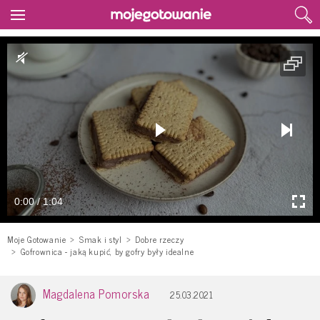
0:00 / 1:04
Moje Gotowanie
Smak i styl
Dobre rzeczy
Gofrownica - jaką kupić, by gofry były idealne
Magdalena Pomorska
25.03.2021