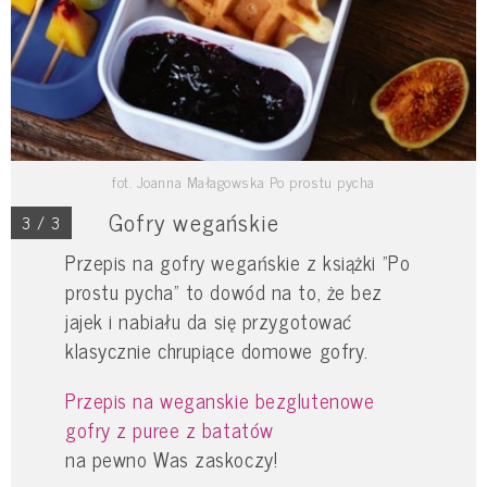
fot. Joanna Małagowska Po prostu pycha
Gofry wegańskie
3 / 3
Przepis na gofry wegańskie z książki "Po
prostu pycha" to dowód na to, że bez
jajek i nabiału da się przygotować
klasycznie chrupiące domowe gofry.
Przepis na weganskie bezglutenowe
gofry z puree z batatów
na pewno Was zaskoczy!