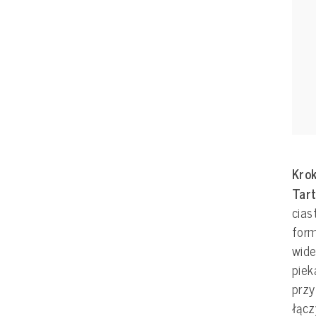
Krok
Tart
cia
form
wide
piek
przy
łąc