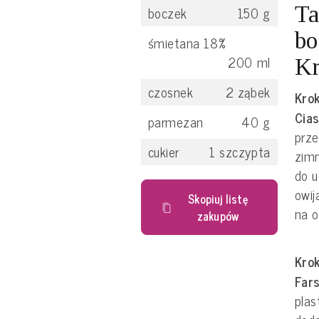
Ta
boczek
150
g
bo
śmietana 18%
200
ml
Kr
czosnek
2
ząbek
Krok
Cias
parmezan
40
g
prze
cukier
1
szczypta
zimn
do u
owij
Skopiuj listę
na o
zakupów
Krok
Far
plas