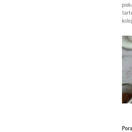
piek
tart
kole
Por