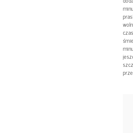
doda
minu
pras
woln
czas
śmie
minu
jesz
szcz
prze