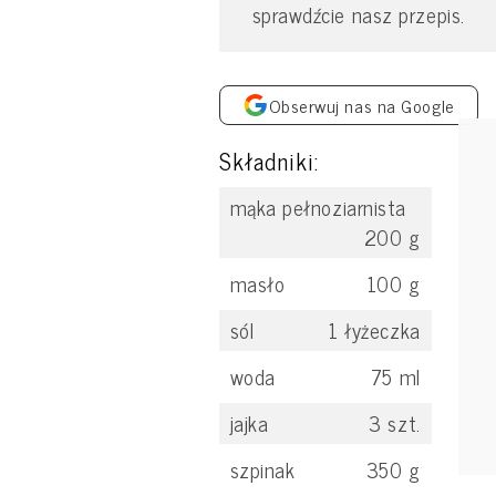
sprawdźcie nasz przepis.
Obserwuj nas na Google
Składniki:
mąka pełnoziarnista
200
g
masło
100
g
sól
1
łyżeczka
woda
75
ml
jajka
3
szt.
szpinak
350
g