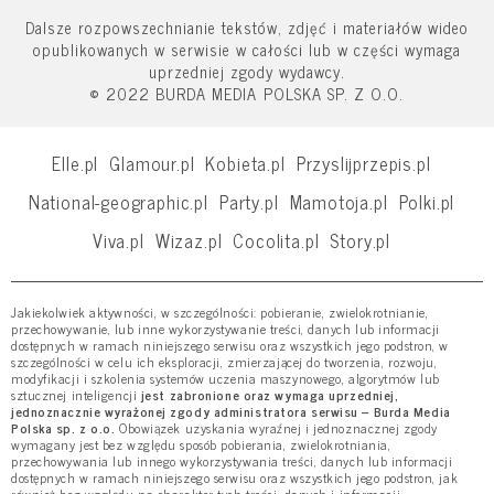
Dalsze rozpowszechnianie tekstów, zdjęć i materiałów wideo
opublikowanych w serwisie w całości lub w części wymaga
uprzedniej zgody wydawcy.
© 2022 BURDA MEDIA POLSKA SP. Z O.O.
Elle.pl
Glamour.pl
Kobieta.pl
Przyslijprzepis.pl
National-geographic.pl
Party.pl
Mamotoja.pl
Polki.pl
Viva.pl
Wizaz.pl
Cocolita.pl
Story.pl
Jakiekolwiek aktywności, w szczególności: pobieranie, zwielokrotnianie,
przechowywanie, lub inne wykorzystywanie treści, danych lub informacji
dostępnych w ramach niniejszego serwisu oraz wszystkich jego podstron, w
szczególności w celu ich eksploracji, zmierzającej do tworzenia, rozwoju,
modyfikacji i szkolenia systemów uczenia maszynowego, algorytmów lub
sztucznej inteligencji
jest zabronione oraz wymaga uprzedniej,
jednoznacznie wyrażonej zgody administratora serwisu – Burda Media
Polska sp. z o.o.
Obowiązek uzyskania wyraźnej i jednoznacznej zgody
wymagany jest bez względu sposób pobierania, zwielokrotniania,
przechowywania lub innego wykorzystywania treści, danych lub informacji
dostępnych w ramach niniejszego serwisu oraz wszystkich jego podstron, jak