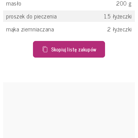
masło
200
g
proszek do pieczenia
1.5
łyżeczki
mąka ziemniaczana
2
łyżeczki
Skopiuj listę zakupów