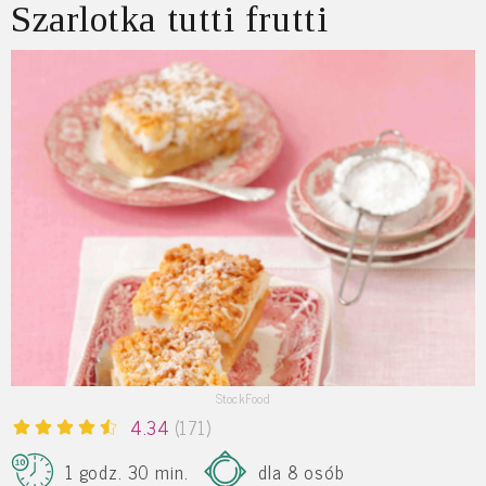
Szarlotka tutti frutti
StockFood
4.34
(171)
1 godz. 30 min.
dla 8 osób