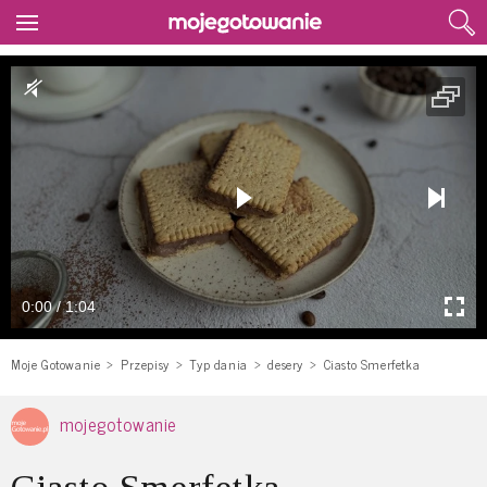
0:00 / 1:04
Moje Gotowanie
Przepisy
Typ dania
desery
Ciasto Smerfetka
mojegotowanie