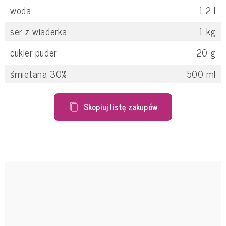
woda
1.2
l
ser z wiaderka
1
kg
cukier puder
20
g
śmietana 30%
500
ml
Skopiuj listę zakupów