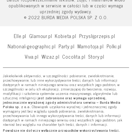
opublikowanych w serwisie w całości lub w części wymaga
uprzedniej zgody wydawcy.
© 2022 BURDA MEDIA POLSKA SP. Z O.O.
Elle.pl
Glamour.pl
Kobieta.pl
Przyslijprzepis.pl
National-geographic.pl
Party.pl
Mamotoja.pl
Polki.pl
Viva.pl
Wizaz.pl
Cocolita.pl
Story.pl
Jakiekolwiek aktywności, w szczególności: pobieranie, zwielokrotnianie,
przechowywanie, lub inne wykorzystywanie treści, danych lub informacji
dostępnych w ramach niniejszego serwisu oraz wszystkich jego podstron, w
szczególności w celu ich eksploracji, zmierzającej do tworzenia, rozwoju,
modyfikacji i szkolenia systemów uczenia maszynowego, algorytmów lub
sztucznej inteligencji
jest zabronione oraz wymaga uprzedniej,
jednoznacznie wyrażonej zgody administratora serwisu – Burda Media
Polska sp. z o.o.
Obowiązek uzyskania wyraźnej i jednoznacznej zgody
wymagany jest bez względu sposób pobierania, zwielokrotniania,
przechowywania lub innego wykorzystywania treści, danych lub informacji
dostępnych w ramach niniejszego serwisu oraz wszystkich jego podstron, jak
również bez względu na charakter tych treści, danych i informacji.
Powyższe nie dotyczy wyłącznie przypadków wykorzystywania treści,