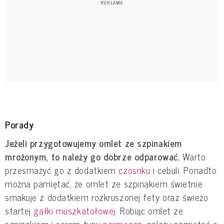
Porady
Jeżeli przygotowujemy omlet ze szpinakiem
mrożonym, to należy go dobrze odparować.
Warto
przesmażyć go z dodatkiem
czosnku
i cebuli. Ponadto
można pamiętać, że omlet ze szpinakiem świetnie
smakuje z dodatkiem rozkruszonej fety oraz świeżo
startej
gałki muszkatołowej
. Robiąc omlet ze
szpinakiem i serem typu
parmezan
, należy pamiętać o