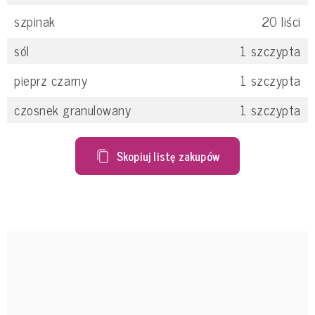
szpinak
20
liści
sól
1
szczypta
pieprz czarny
1
szczypta
czosnek granulowany
1
szczypta
Skopiuj listę zakupów