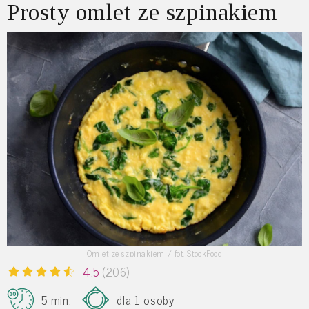
Prosty omlet ze szpinakiem
Omlet ze szpinakiem / fot. StockFood
4.5
(206)
5 min.
dla 1 osoby