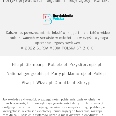
Dalsze rozpowszechnianie tekstów, zdjęć i materiałów wideo
opublikowanych w serwisie w całości lub w części wymaga
uprzedniej zgody wydawcy.
© 2022 BURDA MEDIA POLSKA SP. Z O.O.
Elle.pl
Glamour.pl
Kobieta.pl
Przyslijprzepis.pl
National-geographic.pl
Party.pl
Mamotoja.pl
Polki.pl
Viva.pl
Wizaz.pl
Cocolita.pl
Story.pl
Jakiekolwiek aktywności, w szczególności: pobieranie, zwielokrotnianie,
przechowywanie, lub inne wykorzystywanie treści, danych lub informacji
dostępnych w ramach niniejszego serwisu oraz wszystkich jego podstron, w
szczególności w celu ich eksploracji, zmierzającej do tworzenia, rozwoju,
modyfikacji i szkolenia systemów uczenia maszynowego, algorytmów lub