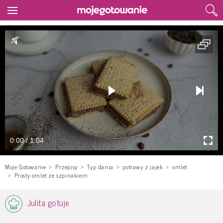
0:00 / 1:04
Moje Gotowanie
Przepisy
Typ dania
potrawy z jajek
omlet
Prosty omlet ze szpinakiem
Julita gotuje