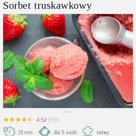
Sorbet truskawkowy
istock
4.52
(159)
15 min.
dla 5 osób
łatwy