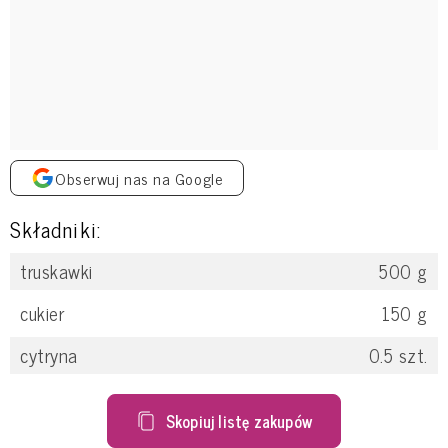
Obserwuj nas na Google
Składniki:
truskawki
500
g
cukier
150
g
cytryna
0.5
szt.
Skopiuj listę zakupów