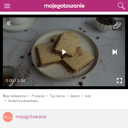
0:00 / 1:04
Moje Gotowanie
Przepisy
Typ dania
desery
lody
Sorbet truskawkowy
mojegotowanie