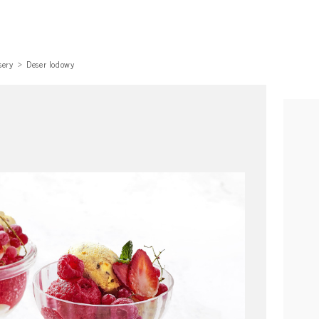
sery
Deser lodowy