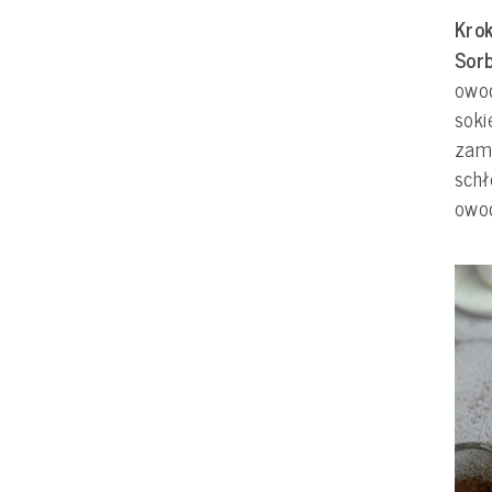
Krok
Sor
owoc
soki
zam
schł
owo