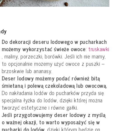
ady
Do dekoracji deseru lodowego w pucharkach
możemy wykorzystać świeże owoce
:
truskawki
, maliny, porzeczki, borówki. Jeśli ich nie mamy,
to opcjonalnie możemy użyć owoce z puszki –
brzoskwie lub ananasy.
Deser lodowy możemy podać również bitą
śmietaną i polewą czekoladową lub owocową.
Do nakładania lodów do pucharków przyda się
specjalna łyżka do lodów, dzięki której można
tworzyć estetyczne i równe gałki.
Jeśli przygotowujemy deser lodowy z myślą
o ważnej okazji, to warto wyposażyć się w
pucharki do lodów
, dzięki którym będzie on