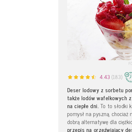
F
4.43
(183)
Deser lodowy z sorbetu po
także lodów wafelkowych z
na ciepłe dni.
To to słodki k
pomysł na pyszną, chociaż n
dobrą alternatywę dla ciężk
przepis na orzeźwiający d