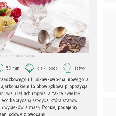
OT. STUDIO MIÓD MALINA
50 min.
dla 4 osób
łatwy
rzeczkowego i truskawkowo-malinowego, a
 ajerkoniakiem to obowiązkowa propozycja
ról wielu letnich imprez, a także świetny
ieco kaloryczną słodycz, która stanowi
ich wypieków z masą.
Poniżej podajemy
eser lodowy z owocami.