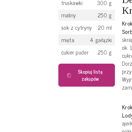
truskawki
300
g
Kr
maliny
250
g
Krok
sok z cytryny
20
ml
Sor
skra
mięta
4
gałązki
ok. 
cukier puder
250
g
cuk
Dorz
przy
Skopiuj listę
Wyjm
zakupów
zam
Krok
Lod
ajer
pokr