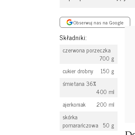
Obserwuj nas na Google
Składniki:
czerwona porzeczka
700
g
cukier drobny
150
g
śmietana 36%
400
ml
ajerkoniak
200
ml
skórka
pomarańczowa
50
g
De