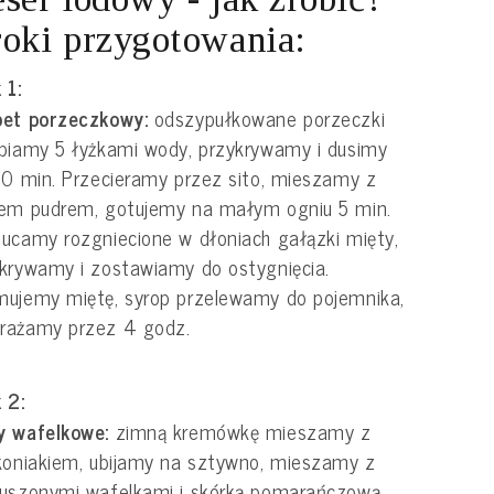
oki przygotowania:
 1:
bet porzeczkowy:
odszypułkowane porzeczki
piamy 5 łyżkami wody, przykrywamy i dusimy
10 min. Przecieramy przez sito, mieszamy z
rem pudrem, gotujemy na małym ogniu 5 min.
ucamy rozgniecione w dłoniach gałązki mięty,
krywamy i zostawiamy do ostygnięcia.
ujemy miętę, syrop przelewamy do pojemnika,
rażamy przez 4 godz.
 2:
y wafelkowe:
zimną kremówkę mieszamy z
koniakiem, ubijamy na sztywno, mieszamy z
uszonymi wafelkami i skórką pomarańczową.