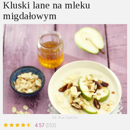
Kluski lane na mleku
migdałowym
Fot. Rua Castilho
4.57
(153)