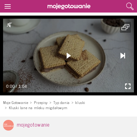
0:00 / 1:04
Moje Gotowanie
Przepisy
Typ dania
kluski
Kluski lane na mleku migdałowym
mojegotowanie