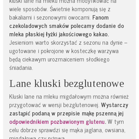
kluski lane na mleku można modyfikować na
wiele sposobów. Świetnie komponują się z
bakaliami i sezonowymi owocami.
Fanom
czekoladowych smaków polecamy dodanie do
mleka płaskiej łyżki jakościowego kakao.
Jesieniom warto skorzystać z sezonu na dynie –
ugotowane i pokrojone w kosteczkę warzywa
będą ciekawym urozmaiceniem słodkiego
śniadania.
Lane kluski bezglutenowe
Kluski lane na mleku migdałowym można również
przygotować w wersji bezglutenowej.
Wystarczy
zastąpić podaną w przepisie mąkę pszenną jej
odpowiednikiem pozbawionym glutenu
.
W tym
celu dobrze sprawdzi się mąka jaglana, owsiana,
migdałowa czy ryżowa.