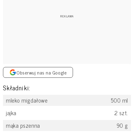
Obserwuj nas na Google
Składniki:
mleko migdałowe
500
ml
jajka
2
szt.
mąka pszenna
90
g