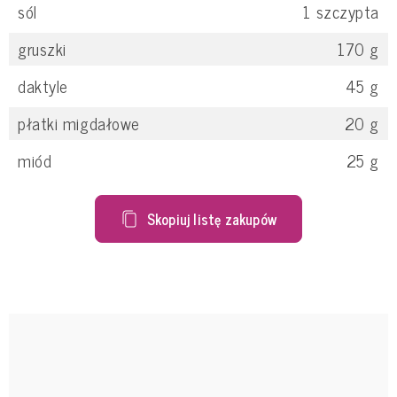
sól
1
szczypta
gruszki
170
g
daktyle
45
g
płatki migdałowe
20
g
miód
25
g
Skopiuj listę zakupów