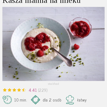
Kasza manna na mleku
stockfood
4.41
(229)
10 min.
dla 2 osób
łatwy