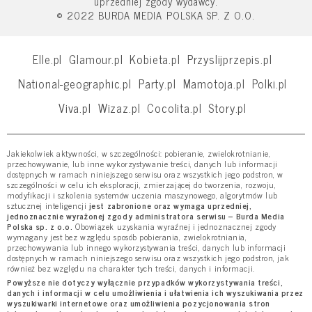
uprzedniej zgody wydawcy.
© 2022 BURDA MEDIA POLSKA SP. Z O.O.
Elle.pl
Glamour.pl
Kobieta.pl
Przyslijprzepis.pl
National-geographic.pl
Party.pl
Mamotoja.pl
Polki.pl
Viva.pl
Wizaz.pl
Cocolita.pl
Story.pl
Jakiekolwiek aktywności, w szczególności: pobieranie, zwielokrotnianie,
przechowywanie, lub inne wykorzystywanie treści, danych lub informacji
dostępnych w ramach niniejszego serwisu oraz wszystkich jego podstron, w
szczególności w celu ich eksploracji, zmierzającej do tworzenia, rozwoju,
modyfikacji i szkolenia systemów uczenia maszynowego, algorytmów lub
sztucznej inteligencji
jest zabronione oraz wymaga uprzedniej,
jednoznacznie wyrażonej zgody administratora serwisu – Burda Media
Polska sp. z o.o.
Obowiązek uzyskania wyraźnej i jednoznacznej zgody
wymagany jest bez względu sposób pobierania, zwielokrotniania,
przechowywania lub innego wykorzystywania treści, danych lub informacji
dostępnych w ramach niniejszego serwisu oraz wszystkich jego podstron, jak
również bez względu na charakter tych treści, danych i informacji.
Powyższe nie dotyczy wyłącznie przypadków wykorzystywania treści,
danych i informacji w celu umożliwienia i ułatwienia ich wyszukiwania przez
wyszukiwarki internetowe oraz umożliwienia pozycjonowania stron