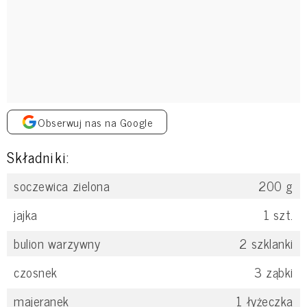
Obserwuj nas na Google
Składniki:
soczewica zielona
200
g
jajka
1
szt.
bulion warzywny
2
szklanki
czosnek
3
ząbki
majeranek
1
łyżeczka