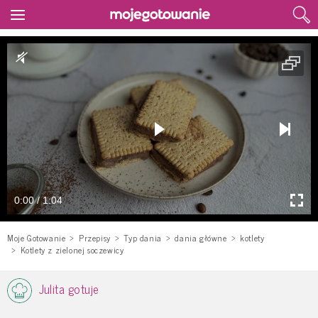
0:00 / 1:04
Moje Gotowanie
Przepisy
Typ dania
dania główne
kotlety
Kotlety z zielonej soczewicy
Julita gotuje