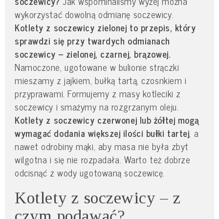
soczewicy?
Jak wspominaliśmy wyżej można
wykorzystać dowolną odmianę soczewicy.
Kotlety z soczewicy zielonej to przepis, który
sprawdzi się przy twardych odmianach
soczewicy – zielonej, czarnej, brązowej.
Namoczone, ugotowane w bulionie strączki
mieszamy z jajkiem, bułką tartą, czosnkiem i
przyprawami. Formujemy z masy kotleciki z
soczewicy i smażymy na rozgrzanym oleju.
Kotlety z soczewicy czerwonej lub żółtej mogą
wymagać dodania większej ilości bułki tartej
, a
nawet odrobiny mąki, aby masa nie była zbyt
wilgotna i się nie rozpadała. Warto też dobrze
odcisnąć z wody ugotowaną soczewicę.
Kotlety z soczewicy – z
czym podawać?