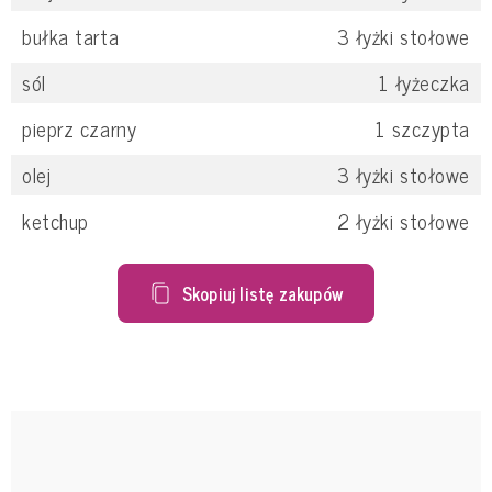
bułka tarta
3
łyżki stołowe
sól
1
łyżeczka
pieprz czarny
1
szczypta
olej
3
łyżki stołowe
ketchup
2
łyżki stołowe
Skopiuj listę zakupów