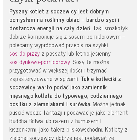
Pyszny kotlet z soczewicy jest dobrym
pomysłem na roślinny obiad – bardzo syci i
dostarcza energii na cały dzień.
Taki smakołyk
dobrze komponuje się z sosem pomidorowym –
polecamy wypróbować przepis na szybki
sos do pizzy
z passaty lub letnio-jesienny
sos dyniowo-pomidorowy
. Sosy te można
przygotować w większej ilości i trzymać
zapasteryzowane w spiżarni.
Takie kotleciki z
soczewicy warto podać jako zamiennik
mięsnego kotleta do typowego, codziennego
posiłku z ziemniakami i surówką.
Można jednak
puścić wodze fantazji i podawać je jako element
Buddha Bolwa lub razem z humusem i
kiszonkami, jako talerz bliskowschodni. Kotlety z
zielonej soczewicy dobrze jest podawać ze