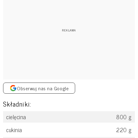
Obserwuj nas na Google
Składniki:
cielęcina
800
g
cukinia
220
g