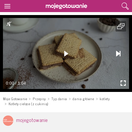
0:00 / 1:04
Moje Gotowanie
Przepisy
Typ dania
dania główne
kotlety
Kotlety cielęce (z cukinią)
mojegotowanie