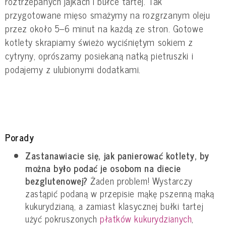
roztrzepanych jajkach i bułce tartej. Tak
przygotowane mięso smażymy na rozgrzanym oleju
przez około 5–6 minut na każdą ze stron. Gotowe
kotlety skrapiamy świeżo wyciśniętym sokiem z
cytryny, oprószamy posiekaną natką pietruszki i
podajemy z ulubionymi dodatkami.
Porady
Zastanawiacie się, jak panierować kotlety, by
można było podać je osobom na diecie
bezglutenowej?
Żaden problem! Wystarczy
zastąpić podaną w przepisie mąkę pszenną mąką
kukurydzianą, a zamiast klasycznej bułki tartej
użyć pokruszonych
płatków kukurydzianych
,