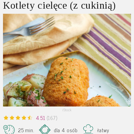
Kotlety cielęce (z cukinią)
iStock
4.51
(167)
25 min.
dla 4 osób
łatwy