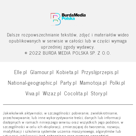
Dalsze rozpowszechnianie tekstów, zdjęć i materiałów wideo
opublikowanych w serwisie w całości lub w części wymaga
uprzedniej zgody wydawcy.
© 2022 BURDA MEDIA POLSKA SP. Z O.O.
Elle.pl
Glamour.pl
Kobieta.pl
Przyslijprzepis.pl
National-geographic.pl
Party.pl
Mamotoja.pl
Polki.pl
Viva.pl
Wizaz.pl
Cocolita.pl
Story.pl
Jakiekolwiek aktywności, w szczególności: pobieranie, zwielokrotnianie,
przechowywanie, lub inne wykorzystywanie treści, danych lub informacji
dostępnych w ramach niniejszego serwisu oraz wszystkich jego podstron, w
szczególności w celu ich eksploracji, zmierzającej do tworzenia, rozwoju,
modyfikacji i szkolenia systemów uczenia maszynowego, algorytmów lub
sztucznej inteligencji
jest zabronione oraz wymaga uprzedniej,