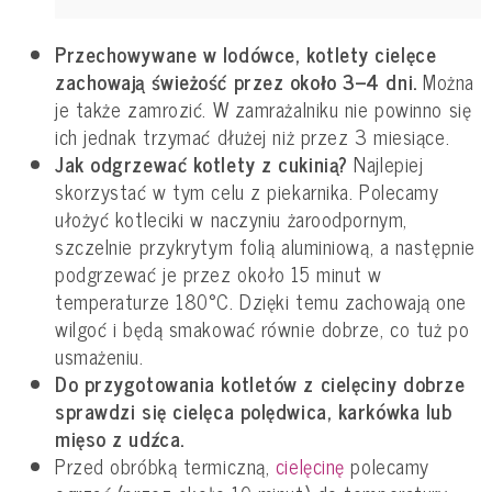
Przechowywane w lodówce, kotlety cielęce
zachowają świeżość przez około 3–4 dni.
Można
je także zamrozić. W zamrażalniku nie powinno się
ich jednak trzymać dłużej niż przez 3 miesiące.
Jak odgrzewać kotlety z cukinią?
Najlepiej
skorzystać w tym celu z piekarnika. Polecamy
ułożyć kotleciki w naczyniu żaroodpornym,
szczelnie przykrytym folią aluminiową, a następnie
podgrzewać je przez około 15 minut w
temperaturze 180
°
C. Dzięki temu zachowają one
wilgoć i będą smakować równie dobrze, co tuż po
usmażeniu.
Do przygotowania kotletów z cielęciny dobrze
sprawdzi się cielęca polędwica, karkówka lub
mięso z udźca.
Przed obróbką termiczną,
cielęcinę
polecamy