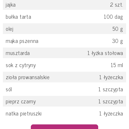
jajka
2
szt.
bułka tarta
100
dag
olej
50
g
mąka pszenna
30
g
musztarda
1
łyżka stołowa
sok z cytryny
15
ml
zioła prowansalskie
1
łyżeczka
sól
1
szczypta
pieprz czarny
1
szczypta
natka pietruszki
1
łyżeczka