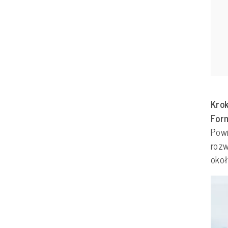
Krok
For
Powi
rozw
oko