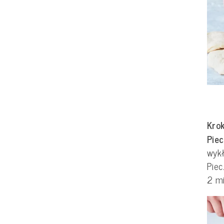
Krok
Piec
wyk
Piec
2 m