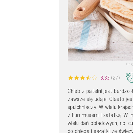
Brig
3.33
(27)
Chleb z patelni jest bardzo
zawsze się udaje. Ciasto je
spulchniaczy. W wielu kraja
z hummusem i sałatką. W In
wielu dań obiadowych, np. cu
do chleba i sałatki ze świe