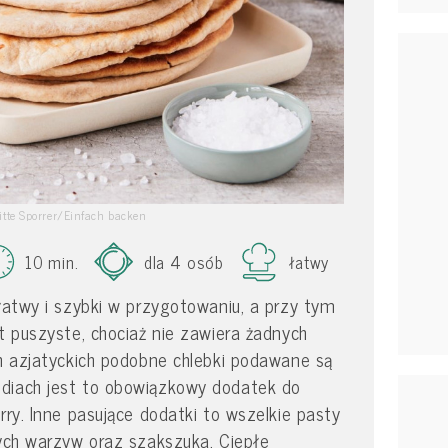
itte Sporrer/Einfach backen
10 min.
dla 4 osób
łatwy
 łatwy i szybki w przygotowaniu, a przy tym
st puszyste, chociaż nie zawiera żadnych
ch azjatyckich podobne chlebki podawane są
diach jest to obowiązkowy dodatek do
rry. Inne pasujące dodatki to wszelkie pasty
żych warzyw oraz szakszuka. Ciepłe