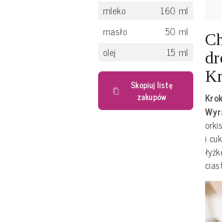
mleko
160
ml
masło
50
ml
Ch
olej
15
ml
dr
Kr
Skopiuj listę
Krok
zakupów
Wyr
orki
i cu
łyżk
cias