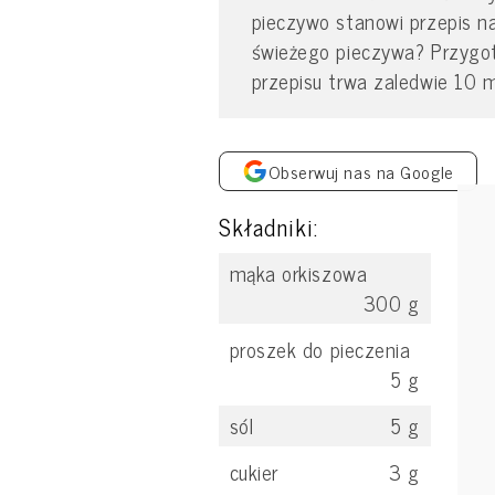
pieczywo stanowi przepis na
świeżego pieczywa? Przygot
przepisu trwa zaledwie 10 m
Obserwuj nas na Google
Składniki:
mąka orkiszowa
300
g
proszek do pieczenia
5
g
sól
5
g
cukier
3
g