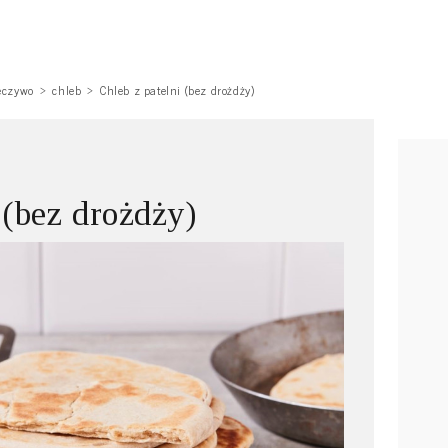
eczywo
chleb
Chleb z patelni (bez drożdży)
 (bez drożdży)