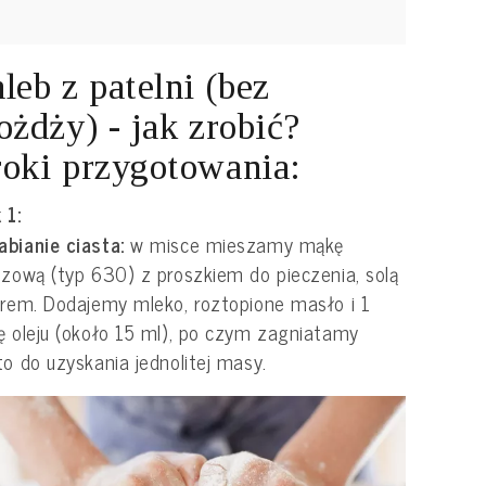
leb z patelni (bez
ożdży) - jak zrobić?
oki przygotowania:
 1:
abianie ciasta:
w misce mieszamy mąkę
szową (typ 630) z proszkiem do pieczenia, solą
krem. Dodajemy mleko, roztopione masło i 1
ę oleju (około 15 ml), po czym zagniatamy
to do uzyskania jednolitej masy.