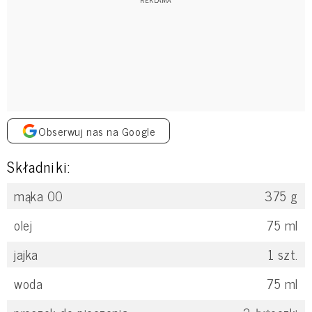
Obserwuj nas na Google
Składniki:
mąka 00
375
g
olej
75
ml
jajka
1
szt.
woda
75
ml