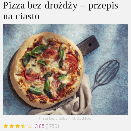
Pizza bez drożdży – przepis
na ciasto
Pizza bez drożdży / fot. StockFood
3.65
(1750)