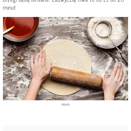
minut.
istock