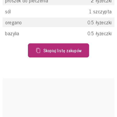
proszek do pieczenia
2
łyżeczki
sól
1
szczypta
oregano
0.5
łyżeczki
bazylia
0.5
łyżeczki
Skopiuj listę zakupów