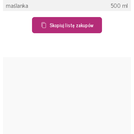
maślanka
500
ml
Skopiuj listę zakupów