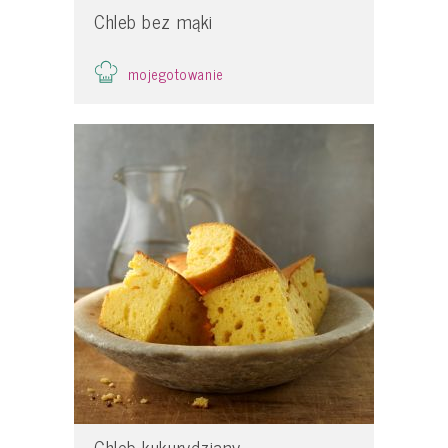
Chleb bez mąki
mojegotowanie
Chleb kukurydziany