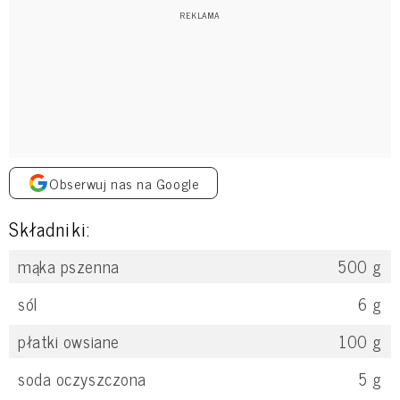
Obserwuj nas na Google
Składniki:
mąka pszenna
500
g
sól
6
g
płatki owsiane
100
g
soda oczyszczona
5
g