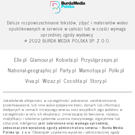
Dalsze rozpowszechnianie tekstów, zdjęć i materiałów wideo
opublikowanych w serwisie w całości lub w części wymaga
uprzedniej zgody wydawcy.
© 2022 BURDA MEDIA POLSKA SP. Z O.O.
Elle.pl
Glamour.pl
Kobieta.pl
Przyslijprzepis.pl
National-geographic.pl
Party.pl
Mamotoja.pl
Polki.pl
Viva.pl
Wizaz.pl
Cocolita.pl
Story.pl
Jakiekolwiek aktywności, w szczególności: pobieranie, zwielokrotnianie,
przechowywanie, lub inne wykorzystywanie treści, danych lub informacji
dostępnych w ramach niniejszego serwisu oraz wszystkich jego podstron, w
szczególności w celu ich eksploracji, zmierzającej do tworzenia, rozwoju,
modyfikacji i szkolenia systemów uczenia maszynowego, algorytmów lub
sztucznej inteligencji
jest zabronione oraz wymaga uprzedniej,
jednoznacznie wyrażonej zgody administratora serwisu – Burda Media
Polska sp. z o.o.
Obowiązek uzyskania wyraźnej i jednoznacznej zgody