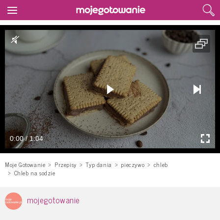
0:00 / 1:04
Moje Gotowanie
Przepisy
Typ dania
pieczywo
chleb
Chleb na sodzie
mojegotowanie