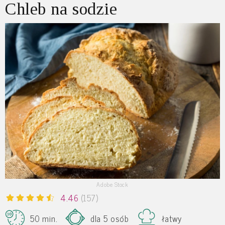
Chleb na sodzie
Adobe Stock
4.46
(157)
50 min.
dla 5 osób
łatwy