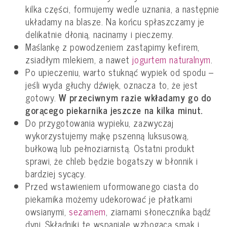
kilka części, formujemy wedle uznania, a następnie
układamy na blasze. Na końcu spłaszczamy je
delikatnie dłonią, nacinamy i pieczemy.
Maślankę z powodzeniem zastąpimy kefirem,
zsiadłym mlekiem, a nawet
jogurtem naturalnym
.
Po upieczeniu, warto stuknąć wypiek od spodu –
jeśli wyda głuchy dźwięk, oznacza to, że jest
gotowy.
W przeciwnym razie wkładamy go do
gorącego piekarnika jeszcze na kilka minut.
Do przygotowania wypieku, zazwyczaj
wykorzystujemy mąkę pszenną luksusową,
bułkową lub pełnoziarnistą. Ostatni produkt
sprawi, że chleb będzie bogatszy w błonnik i
bardziej sycący.
Przed wstawieniem uformowanego ciasta do
piekarnika możemy udekorować je płatkami
owsianymi,
sezamem
, ziarnami słonecznika bądź
dyni. Składniki te wspaniale wzbogacą smak i