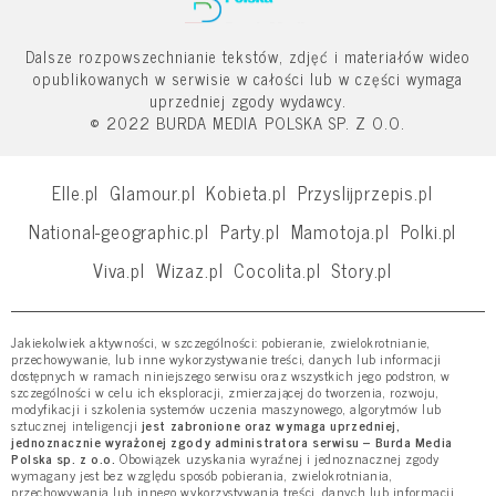
Dalsze rozpowszechnianie tekstów, zdjęć i materiałów wideo
opublikowanych w serwisie w całości lub w części wymaga
uprzedniej zgody wydawcy.
© 2022 BURDA MEDIA POLSKA SP. Z O.O.
Elle.pl
Glamour.pl
Kobieta.pl
Przyslijprzepis.pl
National-geographic.pl
Party.pl
Mamotoja.pl
Polki.pl
Viva.pl
Wizaz.pl
Cocolita.pl
Story.pl
Jakiekolwiek aktywności, w szczególności: pobieranie, zwielokrotnianie,
przechowywanie, lub inne wykorzystywanie treści, danych lub informacji
dostępnych w ramach niniejszego serwisu oraz wszystkich jego podstron, w
szczególności w celu ich eksploracji, zmierzającej do tworzenia, rozwoju,
modyfikacji i szkolenia systemów uczenia maszynowego, algorytmów lub
sztucznej inteligencji
jest zabronione oraz wymaga uprzedniej,
jednoznacznie wyrażonej zgody administratora serwisu – Burda Media
Polska sp. z o.o.
Obowiązek uzyskania wyraźnej i jednoznacznej zgody
wymagany jest bez względu sposób pobierania, zwielokrotniania,
przechowywania lub innego wykorzystywania treści, danych lub informacji