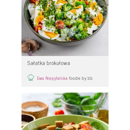
Sałatka brokułowa
Ewa Niepytalska
foodie.by.bb