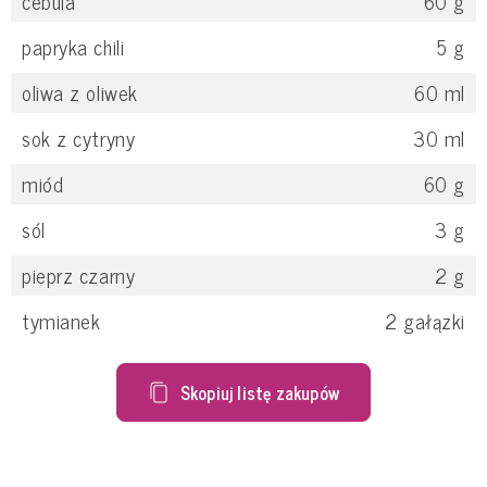
cebula
60
g
papryka chili
5
g
oliwa z oliwek
60
ml
sok z cytryny
30
ml
miód
60
g
sól
3
g
pieprz czarny
2
g
tymianek
2
gałązki
Skopiuj listę zakupów