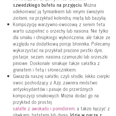
szwedzkiego bufetu na przyjęciu
. Można
udekorować ją tymiankiem lub innymi świeżymi
ziołami, na przykład kolendrą, miętą lub bazylią.
Kompozycję warzywno-owocową z serem feta
warto uzupełnić o orzechy lub nasiona. Nie tylko
dla smaku i chrupkiego wykończenia, ale także ze
względu na dodatkową porcję błonnika. Polecamy
wykorzystać na przykład prażone pestki dyni,
pistacje, sezam, nasiona czarnuszki lub orzeszki
piniowe. Doskonale smakuje także sałatka z
granatem i fetą i słonecznikiem.
Gwiazda naszej sałatki, czyli słodki, lekko cierpki
owoc pochodzący z Azji, zawiera mnóstwo
antyoksydantów i pasuje do przeróżnych
kompozycji smakowych. Można dodać go na
przykład do prostej
sałatki z awokado i pomidorem
, a także łączyć z
oliwkami, batatami lub dynią.
Idzie w parze z