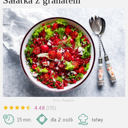
Sałatka z granatem
Artur Rogalski
4.48
(155)
15 min.
dla 2 osób
łatwy