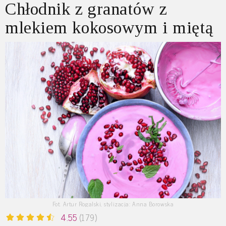
Chłodnik z granatów z
mlekiem kokosowym i miętą
Fot. Artur Rogalski, stylizacja: Anna Borowska
4.55
(179)