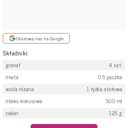
Obserwuj nas na Google
Składniki:
granat
4
szt.
mięta
0.5
pęczka
woda różana
1
łyżka stołowa
mleko kokosowe
500
ml
cukier
125
g