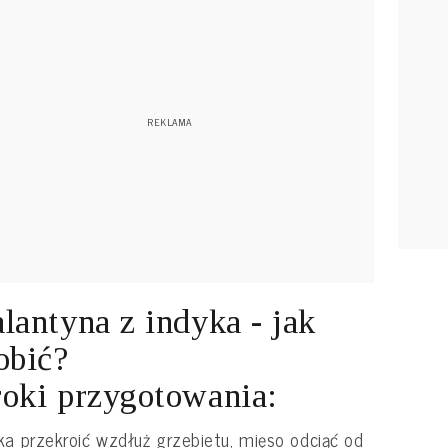
lantyna z indyka - jak
obić?
oki przygotowania:
ka przekroić wzdłuż grzebietu, mięso odciąć od