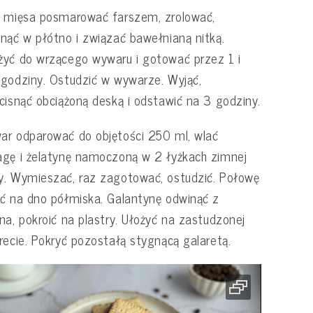
 mięsa posmarować farszem, zrolować,
nąć w płótno i związać bawełnianą nitką.
yć do wrzącego wywaru i gotować przez 1 i
godziny. Ostudzić w wywarze. Wyjąć,
cisnąć obciążoną deską i odstawić na 3 godziny.
r odparować do objętości 250 ml, wlać
gę i żelatynę namoczoną w 2 łyżkach zimnej
. Wymieszać, raz zagotować, ostudzić. Połowę
ć na dno półmiska. Galantynę odwinąć z
na, pokroić na plastry. Ułożyć na zastudzonej
recie. Pokryć pozostałą stygnącą galaretą.