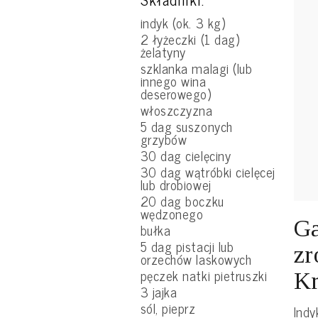
indyk (ok. 3 kg)
2 łyżeczki (1 dag)
żelatyny
szklanka malagi (lub
innego wina
deserowego)
włoszczyzna
5 dag suszonych
grzybów
30 dag cielęciny
30 dag wątróbki cielęcej
lub drobiowej
20 dag boczku
wędzonego
Ga
bułka
5 dag pistacji lub
zr
orzechów laskowych
pęczek natki pietruszki
Kr
3 jajka
sól, pieprz
Indy