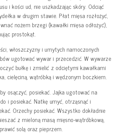
usu i kości ud, nie uszkadzając skóry. Odciąć
ydełka w drugim stawie. Płat mięsa rozłożyć,
wnać nożem brzegi (kawałki mięsa odłożyć),
ując prostokąt.
ści, włoszczyzny i umytych namoczonych
ybów ugotować wywar i przecedzić. W wywarze
czyć bułkę i zmielić z odciętymi kawałkami
ka, cielęciną, wątróbką i wędzonym boczkiem.
by osączyć, posiekać. Jajka ugotować na
do i posiekać. Natkę umyć, otrząsnąć i
ekać. Orzechy posiekać. Wszystko dokładnie
ieszać z mieloną masą mięsno-wątróbkową,
prawić solą oraz pieprzem.