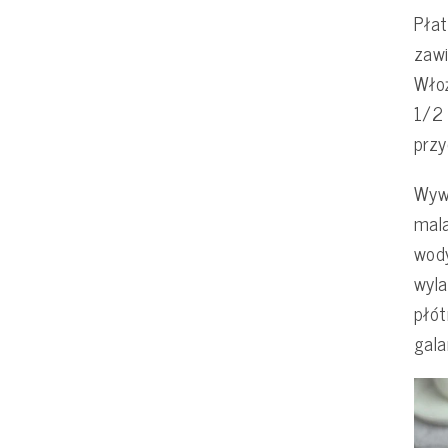
Płat
zawi
Włoż
1/2 
przy
Wywa
mala
wody
wyla
płót
gala