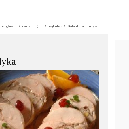
nia główne
dania mięsne
wątróbka
Galantyna z indyka
dyka