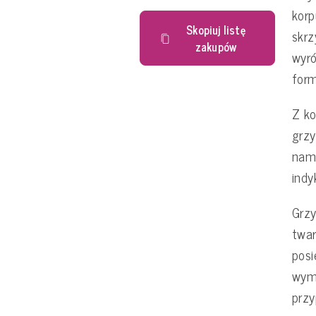
korp
Skopiuj listę
skrz
zakupów
wyró
form
Z ko
grz
namo
indy
Grzy
twar
posi
wym
przy