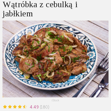
Wątróbka z cebulką i
jabłkiem
iStock
4.49
(180)