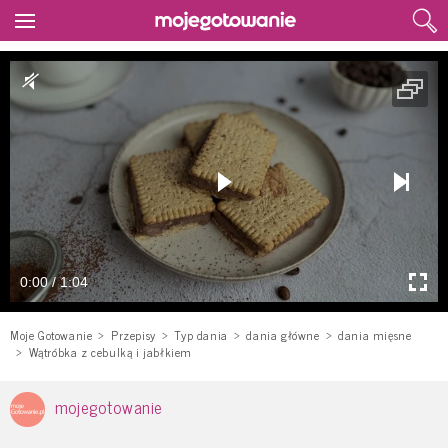
0:00 / 1:04
Moje Gotowanie
Przepisy
Typ dania
dania główne
dania mięsne
Wątróbka z cebulką i jabłkiem
mojegotowanie