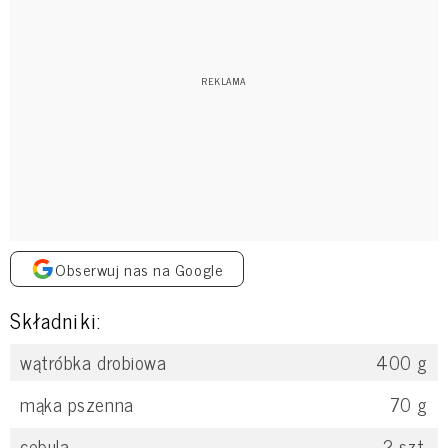
Obserwuj nas na Google
Składniki:
wątróbka drobiowa
400
g
mąka pszenna
70
g
cebula
2
szt.