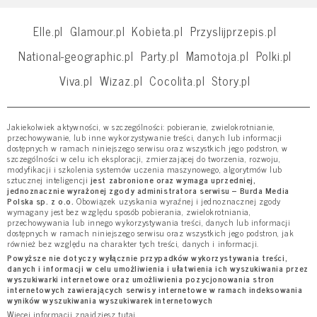
Elle.pl
Glamour.pl
Kobieta.pl
Przyslijprzepis.pl
National-geographic.pl
Party.pl
Mamotoja.pl
Polki.pl
Viva.pl
Wizaz.pl
Cocolita.pl
Story.pl
Jakiekolwiek aktywności, w szczególności: pobieranie, zwielokrotnianie,
przechowywanie, lub inne wykorzystywanie treści, danych lub informacji
dostępnych w ramach niniejszego serwisu oraz wszystkich jego podstron, w
szczególności w celu ich eksploracji, zmierzającej do tworzenia, rozwoju,
modyfikacji i szkolenia systemów uczenia maszynowego, algorytmów lub
sztucznej inteligencji
jest zabronione oraz wymaga uprzedniej,
jednoznacznie wyrażonej zgody administratora serwisu – Burda Media
Polska sp. z o.o.
Obowiązek uzyskania wyraźnej i jednoznacznej zgody
wymagany jest bez względu sposób pobierania, zwielokrotniania,
przechowywania lub innego wykorzystywania treści, danych lub informacji
dostępnych w ramach niniejszego serwisu oraz wszystkich jego podstron, jak
również bez względu na charakter tych treści, danych i informacji.
Powyższe nie dotyczy wyłącznie przypadków wykorzystywania treści,
danych i informacji w celu umożliwienia i ułatwienia ich wyszukiwania przez
wyszukiwarki internetowe oraz umożliwienia pozycjonowania stron
internetowych zawierających serwisy internetowe w ramach indeksowania
wyników wyszukiwania wyszukiwarek internetowych
Więcej informacji znajdziesz
tutaj
.