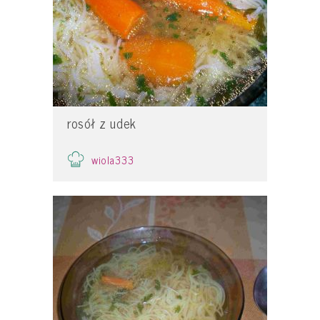
rosół z udek
wiola333