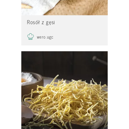
Rosół z gęsi
wero.ugc