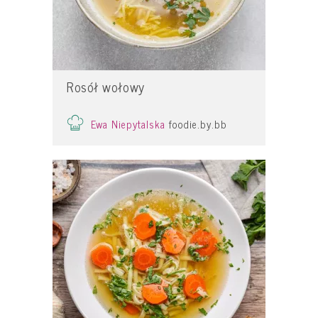
Rosół wołowy
Ewa Niepytalska
foodie.by.bb