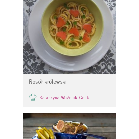
Rosół królewski
Katarzyna Woźniak-Gdak