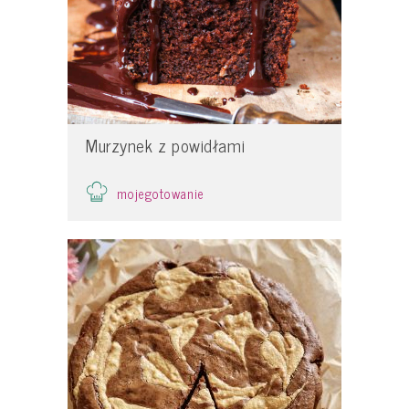
Murzynek z powidłami
mojegotowanie