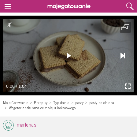
0:00 / 1:04
Moje Gotowanie
Przepisy
Typ dania
pasty
pasty do chleba
Wegetariański smalec z oleju kokosowego
marlenas