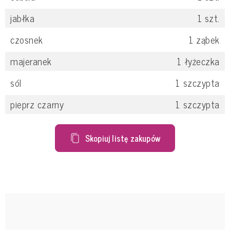
jabłka
1
szt.
czosnek
1
ząbek
majeranek
1
łyżeczka
sól
1
szczypta
pieprz czarny
1
szczypta
Skopiuj listę zakupów