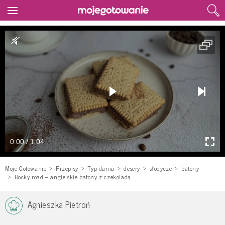
0:00 / 1:04
Moje Gotowanie
Przepisy
Typ dania
desery
słodycze
batony
Rocky road – angielskie batony z czekoladą
Agnieszka Pietroń