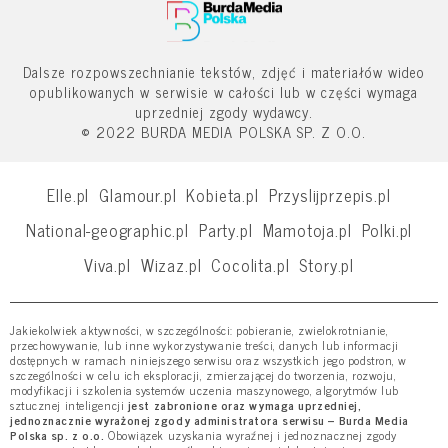
Dalsze rozpowszechnianie tekstów, zdjęć i materiałów wideo
opublikowanych w serwisie w całości lub w części wymaga
uprzedniej zgody wydawcy.
© 2022 BURDA MEDIA POLSKA SP. Z O.O.
Elle.pl
Glamour.pl
Kobieta.pl
Przyslijprzepis.pl
National-geographic.pl
Party.pl
Mamotoja.pl
Polki.pl
Viva.pl
Wizaz.pl
Cocolita.pl
Story.pl
Jakiekolwiek aktywności, w szczególności: pobieranie, zwielokrotnianie,
przechowywanie, lub inne wykorzystywanie treści, danych lub informacji
dostępnych w ramach niniejszego serwisu oraz wszystkich jego podstron, w
szczególności w celu ich eksploracji, zmierzającej do tworzenia, rozwoju,
modyfikacji i szkolenia systemów uczenia maszynowego, algorytmów lub
sztucznej inteligencji
jest zabronione oraz wymaga uprzedniej,
jednoznacznie wyrażonej zgody administratora serwisu – Burda Media
Polska sp. z o.o.
Obowiązek uzyskania wyraźnej i jednoznacznej zgody