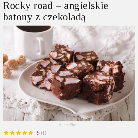
Rocky road – angielskie
batony z czekoladą
Adobe Stock
5
(1)