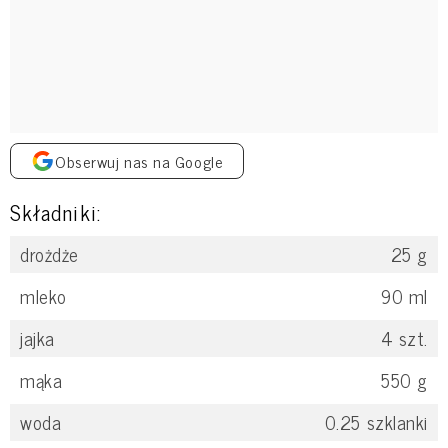
Obserwuj nas na Google
Składniki:
drożdże
25
g
mleko
90
ml
jajka
4
szt.
mąka
550
g
woda
0.25
szklanki