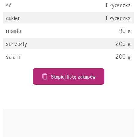
sól
1
łyżeczka
cukier
1
łyżeczka
masło
90
g
ser żółty
200
g
salami
200
g
Skopiuj listę zakupów