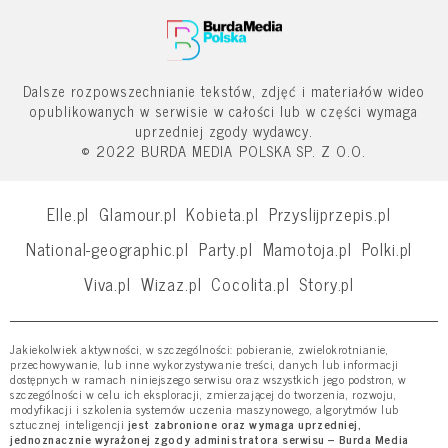
Dalsze rozpowszechnianie tekstów, zdjęć i materiałów wideo
opublikowanych w serwisie w całości lub w części wymaga
uprzedniej zgody wydawcy.
© 2022 BURDA MEDIA POLSKA SP. Z O.O.
Elle.pl
Glamour.pl
Kobieta.pl
Przyslijprzepis.pl
National-geographic.pl
Party.pl
Mamotoja.pl
Polki.pl
Viva.pl
Wizaz.pl
Cocolita.pl
Story.pl
Jakiekolwiek aktywności, w szczególności: pobieranie, zwielokrotnianie,
przechowywanie, lub inne wykorzystywanie treści, danych lub informacji
dostępnych w ramach niniejszego serwisu oraz wszystkich jego podstron, w
szczególności w celu ich eksploracji, zmierzającej do tworzenia, rozwoju,
modyfikacji i szkolenia systemów uczenia maszynowego, algorytmów lub
sztucznej inteligencji
jest zabronione oraz wymaga uprzedniej,
jednoznacznie wyrażonej zgody administratora serwisu – Burda Media