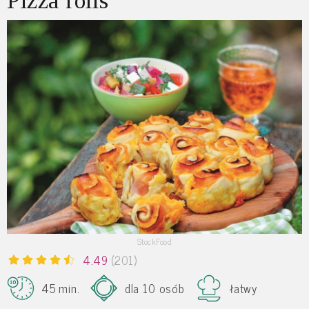
Pizza rolls
StockFood
4.49
(201)
45 min.
dla 10 osób
łatwy