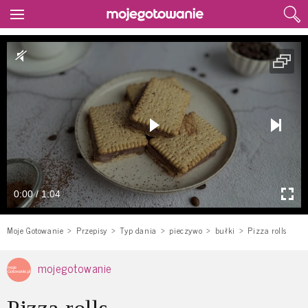
0:00 / 1:04
Moje Gotowanie
Przepisy
Typ dania
pieczywo
bułki
Pizza rolls
mojegotowanie