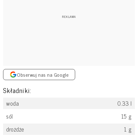
Obserwuj nas na Google
Składniki:
woda
0.33
l
sól
15
g
drożdże
1
g