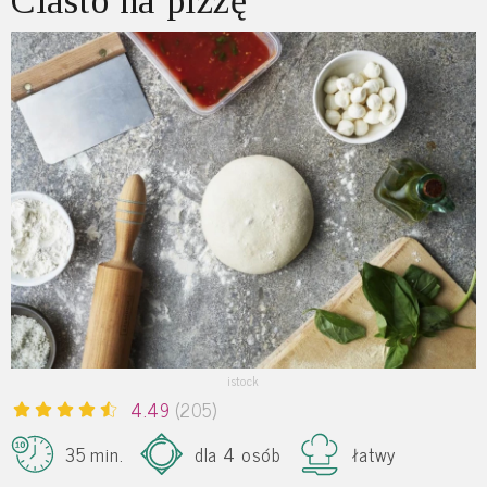
Ciasto na pizzę
istock
4.49
(205)
35 min.
dla 4 osób
łatwy