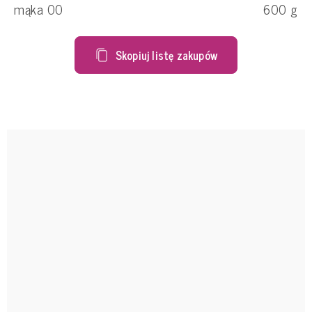
mąka 00
600
g
Skopiuj listę zakupów