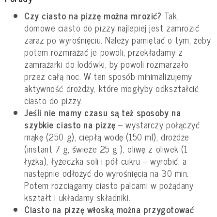
Czy ciasto na pizzę można mrozić?
Tak,
domowe ciasto do pizzy najlepiej jest zamrozić
zaraz po wyrośnięciu. Należy pamiętać o tym, żeby
potem rozmrażać je powoli, przekładamy z
zamrażarki do lodówki, by powoli rozmarzało
przez całą noc. W ten sposób minimalizujemy
aktywność drożdży, które mogłyby odkształcić
ciasto do pizzy.
Jeśli nie mamy czasu są też sposoby na
szybkie ciasto na pizzę
– wystarczy połączyć
mąkę (250 g), ciepłą wodę (150 ml), drożdże
(instant 7 g, świeże 25 g ), oliwę z oliwek (1
łyżka), łyżeczka soli i pół cukru – wyrobić, a
następnie odłożyć do wyrośnięcia na 30 min.
Potem rozciągamy ciasto palcami w pożądany
kształt i układamy składniki.
Ciasto na pizzę włoską można przygotować