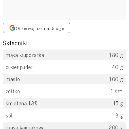
Obserwuj nas na Google
Składniki:
mąka krupczatka
180
g
cukier puder
40
g
masło
100
g
żółtko
1
szt.
śmietana 18%
15
g
sól
3
g
masa kajmakowa
200
g