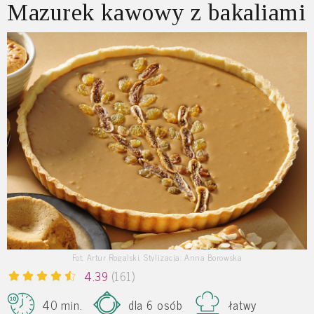
Mazurek kawowy z bakaliami
Fot. Artur Rogalski, Stylizacja: Anna Borowska
4.39
(161)
40 min.
dla 6 osób
łatwy