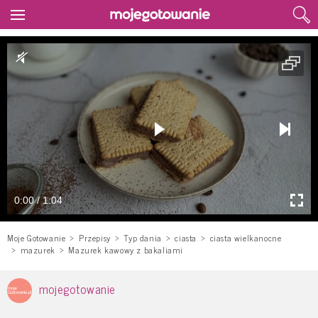
0:00 / 1:04
Moje Gotowanie
Przepisy
Typ dania
ciasta
ciasta wielkanocne
mazurek
Mazurek kawowy z bakaliami
mojegotowanie